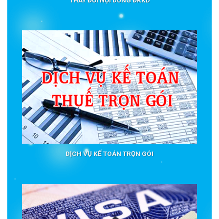
THAY ĐỔI NỘI DUNG ĐKKD
DỊCH VỤ KẾ TOÁN TRỌN GÓI