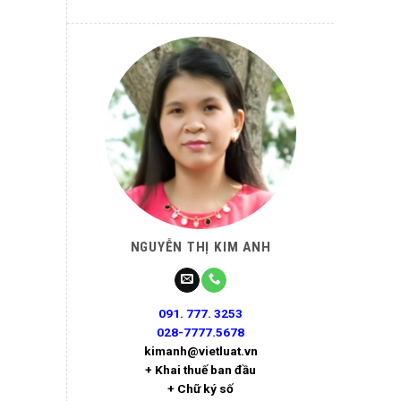
NGUYỄN THỊ KIM ANH
091. 777. 3253
028-7777.5678
kimanh@vietluat.vn
+ Khai thuế ban đầu
+ Chữ ký số