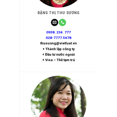
ĐẶNG THỊ THU SƯƠNG
0938. 234. 777
028-7777.5678
thusuong@vietluat.vn
+ Thành lập công ty
+ Đầu tư nước ngoài
+ Visa – Thẻ tạm trú