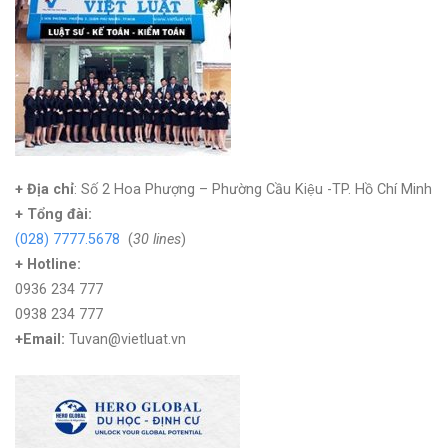
+ Địa chỉ
: Số 2 Hoa Phượng – Phường Cầu Kiệu -TP. Hồ Chí Minh
+
Tổng đài:
(028) 7777.5678
(
30 lines
)
+ Hotline:
0936 234 777
0938 234 777
+Email:
Tuvan@vietluat.vn