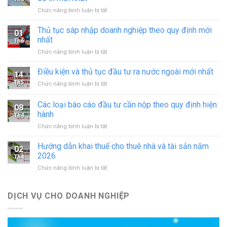
ở
Chức năng bình luận bị tắt
Xin
giấy
Thủ tục sáp nhập doanh nghiệp theo quy định mới
01
phép
nhất
Th6
hoạt
ở
Chức năng bình luận bị tắt
động
Thủ
in
tục
Điều kiện và thủ tục đầu tư ra nước ngoài mới nhất
–
14
sáp
đăng
Th5
ở
Chức năng bình luận bị tắt
nhập
ký
Điều
doanh
hoạt
kiện
Các loại báo cáo đầu tư cần nộp theo quy định hiện
nghiệp
động
08
và
theo
hành
cơ
Th4
thủ
quy
sở
ở
Chức năng bình luận bị tắt
tục
định
in
Các
đầu
mới
mới
loại
tư
Hướng dẫn khai thuế cho thuê nhà và tài sản năm
nhất
02
nhất
báo
ra
2026
Th4
cáo
nước
ở
Chức năng bình luận bị tắt
đầu
ngoài
Hướng
tư
mới
dẫn
cần
nhất
khai
DỊCH VỤ CHO DOANH NGHIỆP
nộp
thuế
theo
cho
quy
thuê
định