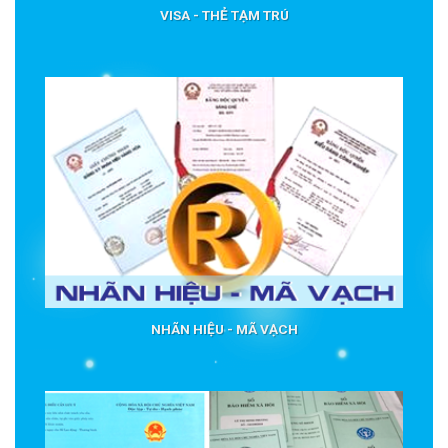
VISA - THẺ TẠM TRÚ
NHÃN HIỆU - MÃ VẠCH