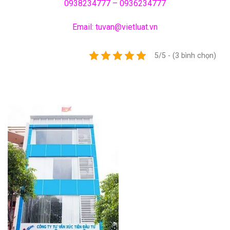
0938234777 – 0936234777
Email: tuvan@vietluat.vn
5/5 - (3 bình chọn)