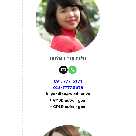
HUỲNH THỊ ĐIỀU
091. 777. 6371
028-7777.5678
huynhdieu@vietluat.vn
+ VPĐD nước ngoài
+ GPLĐ nước ngoài