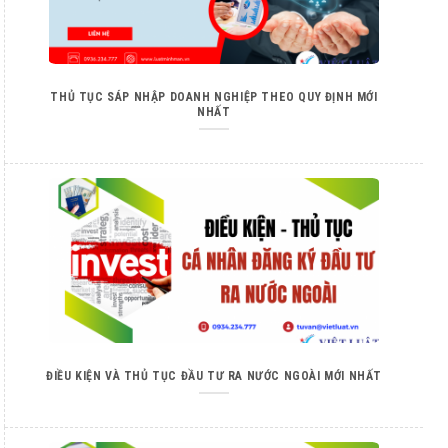
THỦ TỤC SÁP NHẬP DOANH NGHIỆP THEO QUY ĐỊNH MỚI
NHẤT
ĐIỀU KIỆN VÀ THỦ TỤC ĐẦU TƯ RA NƯỚC NGOÀI MỚI NHẤT