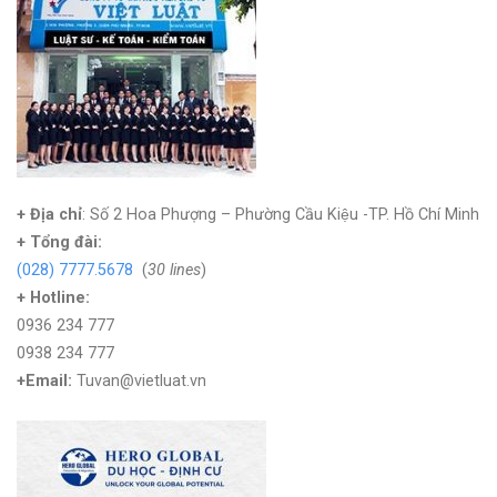
+ Địa chỉ
: Số 2 Hoa Phượng – Phường Cầu Kiệu -TP. Hồ Chí Minh
+
Tổng đài:
(028) 7777.5678
(
30 lines
)
+ Hotline:
0936 234 777
0938 234 777
+Email:
Tuvan@vietluat.vn