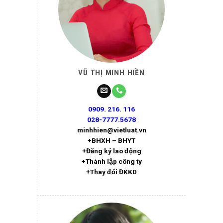
VŨ THỊ MINH HIỀN
0909. 216. 116
028-7777.5678
minhhien@vietluat.vn
+BHXH – BHYT
+Đăng ký lao động
+Thành lập công ty
+Thay đổi ĐKKD