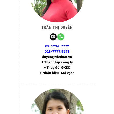
TRẦN THỊ DUYÊN
09. 1234. 7772
028-7777.5678
duyen@vietluat.vn
+ Thành lập công ty
+ Thay đổi ĐKKD
+ Nhãn hiệu- Mã vạch