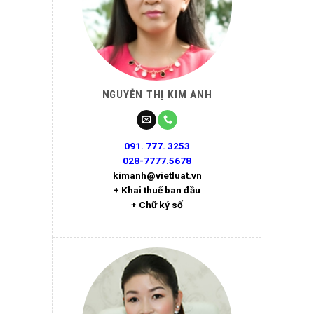
NGUYỄN THỊ KIM ANH
091. 777. 3253
028-7777.5678
kimanh@vietluat.vn
+ Khai thuế ban đầu
+ Chữ ký số