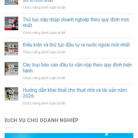
sở in mới nhất
Th6
ở
Chức năng bình luận bị tắt
Xin
giấy
Thủ tục sáp nhập doanh nghiệp theo quy định mới
01
phép
nhất
Th6
hoạt
ở
Chức năng bình luận bị tắt
động
Thủ
in
tục
Điều kiện và thủ tục đầu tư ra nước ngoài mới nhất
–
14
sáp
đăng
Th5
ở
Chức năng bình luận bị tắt
nhập
ký
Điều
doanh
hoạt
kiện
Các loại báo cáo đầu tư cần nộp theo quy định hiện
nghiệp
động
08
và
theo
hành
cơ
Th4
thủ
quy
sở
ở
Chức năng bình luận bị tắt
tục
định
in
Các
đầu
mới
mới
loại
tư
Hướng dẫn khai thuế cho thuê nhà và tài sản năm
nhất
02
nhất
báo
ra
2026
Th4
cáo
nước
ở
Chức năng bình luận bị tắt
đầu
ngoài
Hướng
tư
mới
dẫn
cần
nhất
khai
DỊCH VỤ CHO DOANH NGHIỆP
nộp
thuế
theo
cho
quy
thuê
định