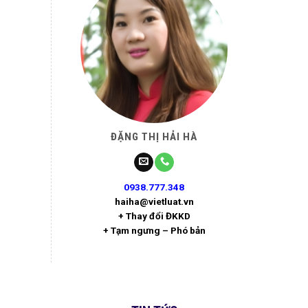
ĐẶNG THỊ HẢI HÀ
0938.777.348
haiha@vietluat.vn
+ Thay đổi ĐKKD
+ Tạm ngưng – Phó bản