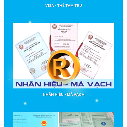
VISA - THẺ TẠM TRÚ
NHÃN HIỆU - MÃ VẠCH