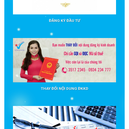
ĐĂNG KÝ ĐẦU TƯ
THAY ĐỔI NỘI DUNG ĐKKD