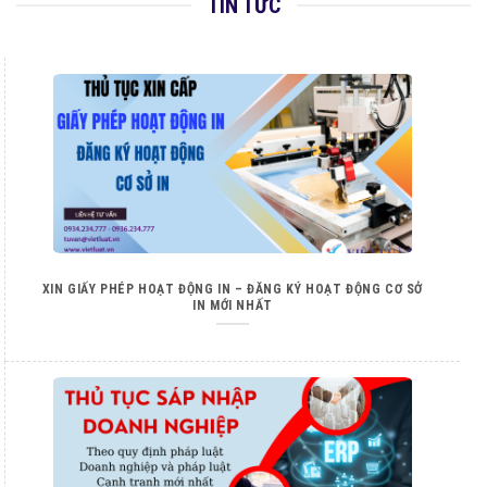
TIN TỨC
XIN GIẤY PHÉP HOẠT ĐỘNG IN – ĐĂNG KÝ HOẠT ĐỘNG CƠ SỞ
IN MỚI NHẤT