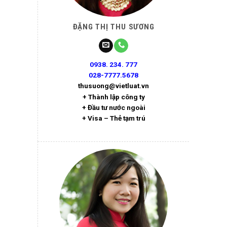
ĐẶNG THỊ THU SƯƠNG
0938. 234. 777
028-7777.5678
thusuong@vietluat.vn
+ Thành lập công ty
+ Đầu tư nước ngoài
+ Visa – Thẻ tạm trú