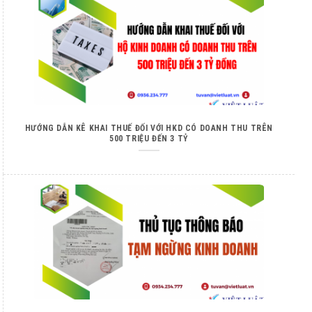
HƯỚNG DẪN KÊ KHAI THUẾ ĐỐI VỚI HKD CÓ DOANH THU TRÊN
500 TRIỆU ĐẾN 3 TỶ