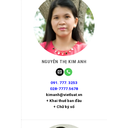
NGUYỄN THỊ KIM ANH
091. 777. 3253
028-7777.5678
kimanh@vietluat.vn
+ Khai thuế ban đầu
+ Chữ ký số