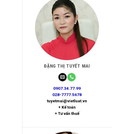
ĐẶNG THỊ TUYẾT MAI
0907.34.77.99
028-7777.5678
tuyetmai@vietluat.vn
+ Kế toán
+ Tư vấn thuế