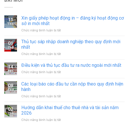
BÀI MỚI
Xin giấy phép hoạt động in – đăng ký hoạt động cơ
11
sở in mới nhất
Th6
ở
Chức năng bình luận bị tắt
Xin
giấy
Thủ tục sáp nhập doanh nghiệp theo quy định mới
01
phép
nhất
Th6
hoạt
ở
Chức năng bình luận bị tắt
động
Thủ
in
tục
Điều kiện và thủ tục đầu tư ra nước ngoài mới nhất
–
14
sáp
đăng
Th5
ở
Chức năng bình luận bị tắt
nhập
ký
Điều
doanh
hoạt
kiện
Các loại báo cáo đầu tư cần nộp theo quy định hiện
nghiệp
động
08
và
theo
hành
cơ
Th4
thủ
quy
sở
ở
Chức năng bình luận bị tắt
tục
định
in
Các
đầu
mới
mới
loại
tư
Hướng dẫn khai thuế cho thuê nhà và tài sản năm
nhất
02
nhất
báo
ra
2026
Th4
cáo
nước
ở
Chức năng bình luận bị tắt
đầu
ngoài
Hướng
tư
mới