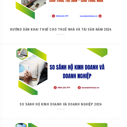
HƯỚNG DẪN KHAI THUẾ CHO THUÊ NHÀ VÀ TÀI SẢN NĂM 2026
SO SÁNH HỘ KINH DOANH VÀ DOANH NGHIỆP 2026