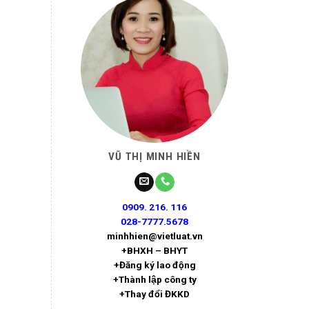
VŨ THỊ MINH HIỀN
0909. 216. 116
028-7777.5678
minhhien@vietluat.vn
+BHXH – BHYT
+Đăng ký lao động
+Thành lập công ty
+Thay đổi ĐKKD