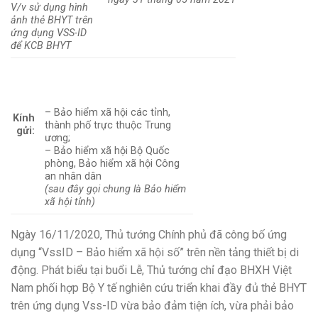
V/v sử dụng hình
ảnh thẻ BHYT trên
ứng dụng VSS-ID
để KCB BHYT
– B
ả
o hi
ể
m x
ã
hội các t
ỉ
nh,
Kính
thành phố trực thuộc Trung
gửi:
ương;
– B
ả
o hiểm x
ã
hội Bộ Quốc
phòng, B
ả
o hiểm x
ã
hội Công
an nhân d
â
n
(sau đây gọi chung là B
ả
o hiểm
xã hội t
ỉ
nh)
Ngày 16/11/2020, Thủ tướng Chính phủ
đ
ã c
ô
ng bố
ứ
ng
dụng “VssID – B
ả
o hiểm x
ã
hội số” trên nền t
ả
ng thiết bị di
động. Phát biểu tại buổi L
ễ
, Thủ tướng ch
ỉ
đạo BHXH Việt
Nam phối hợp Bộ Y
tế
nghiên cứu tri
ể
n khai đầy đ
ủ
th
ẻ
BHYT
trên ứng dụng Vss-ID vừa b
ả
o đảm tiện ích, v
ừ
a ph
ả
i bảo