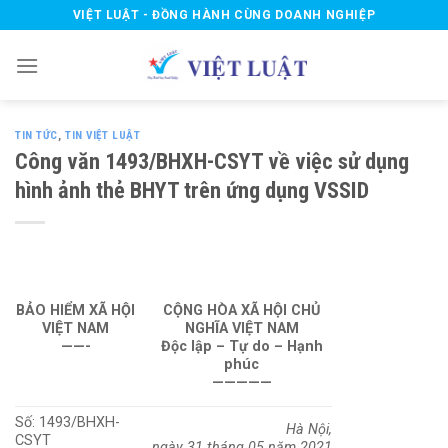
Skip
VIỆT LUẬT - ĐỒNG HÀNH CÙNG DOANH NGHIỆP
to
content
TIN TỨC
,
TIN VIỆT LUẬT
Công văn 1493/BHXH-CSYT về việc sử dụng
hình ảnh thẻ BHYT trên ứng dụng VSSID
BẢO HIỂM XÃ HỘI
CỘNG HÒA XÃ HỘI CHỦ
VIỆT NAM
NGHĨA VIỆT NAM
——-
Độc lập – Tự do – Hạnh
phúc
—————
Số:
1493/BHXH-
Hà Nội
,
CSYT
ngày
31
tháng
05
năm
2021