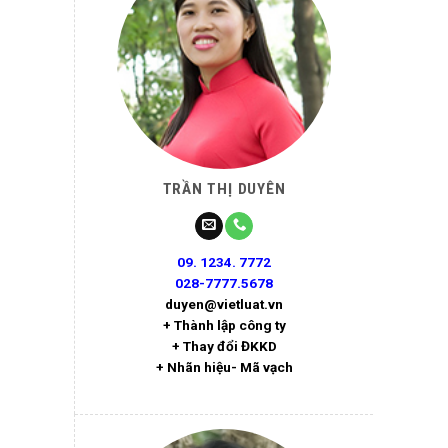
TRẦN THỊ DUYÊN
09. 1234. 7772
028-7777.5678
duyen@vietluat.vn
+ Thành lập công ty
+ Thay đổi ĐKKD
+ Nhãn hiệu- Mã vạch