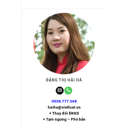
ĐẶNG THỊ HẢI HÀ
0938.777.348
haiha@vietluat.vn
+ Thay đổi ĐKKD
+ Tạm ngưng – Phó bản