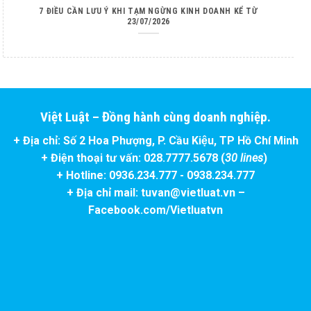
7 ĐIỀU CẦN LƯU Ý KHI TẠM NGỪNG KINH DOANH KỂ TỪ
23/07/2026
Việt Luật – Đồng hành cùng doanh nghiệp.
+ Địa chỉ: Số 2 Hoa Phượng, P. Cầu Kiệu, TP Hồ Chí Minh
+ Điện thoại tư vấn: 028.7777.5678 (
30 lines
)
+ Hotline: 0936.234.777 - 0938.234.777
+ Địa chỉ mail: tuvan@vietluat.vn –
Facebook.com/Vietluatvn