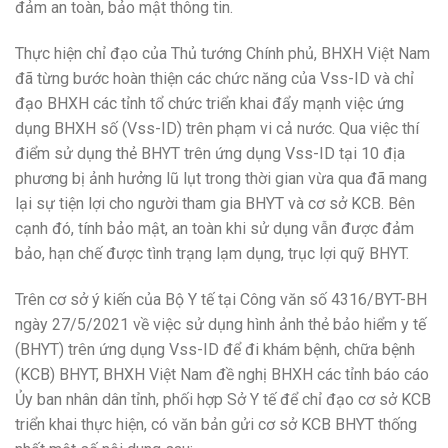
đảm an toàn, b
ả
o mật thông tin.
T
hực hiện chỉ đạo của Thủ
tướng
Chính phủ, BHXH Việt Nam
đ
ã
từng bước hoàn thiện các chức năng của Vss-ID v
à
chỉ
đạo BHXH các t
ỉ
nh tổ chức triển khai đ
ẩ
y mạnh việc ứng
dụng BHXH số (Vss-ID) trên phạm vi c
ả
nước. Qua việc thí
điểm sử dụng th
ẻ
BHYT trên ứng dụng Vss-
I
D tại 10 địa
phương bị
ả
nh hư
ở
ng l
ũ
lụt trong thời gian vừa qua đ
ã
mang
lại sự tiện lợi cho người tham gia BHYT và cơ s
ở
KCB. Bên
cạnh đó, tính b
ả
o mật, an toàn khi sử dụng vẫn được đảm
b
ảo,
hạn chế
đ
ược t
ì
nh trạng lạm dụng, trục lợi qu
ỹ
BHYT.
Tr
ê
n cơ sở ý ki
ế
n của B
ộ
Y t
ế
tại Công văn số 4316/BYT-BH
ngày 27/5/2021 về việc sử dụng hình
ả
nh th
ẻ
b
ả
o hiểm y tế
(B
H
YT) trên ứng dụng Vss-ID đ
ể
đi khám bệnh, ch
ữ
a bệnh
(KCB) BHYT
,
BHXH Việt Nam
đ
ề nghị BHXH các t
ỉ
nh báo cáo
Ủy ban nhân dân t
ỉ
nh, phối hợp S
ở
Y tế để chỉ đạo cơ sở KCB
triển khai thực hiện, có văn b
ả
n g
ử
i cơ s
ở
KCB BHYT thống