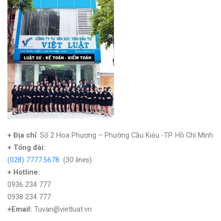
+ Địa chỉ
: Số 2 Hoa Phượng – Phường Cầu Kiệu -TP. Hồ Chí Minh
+
Tổng đài:
(028) 7777.5678
(
30 lines
)
+ Hotline:
0936 234 777
0938 234 777
+Email:
Tuvan@vietluat.vn