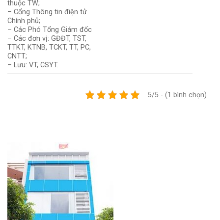
thuộc TW;
– Cổng Thông tin điện tử
Chính phủ;
– Các Phó Tổng Giám đốc
– Các đơn vị: GĐĐT, TST,
TTKT, KTNB, TCKT, TT, PC,
CNTT;
– Lưu: VT, CSYT.
5/5 - (1 bình chọn)