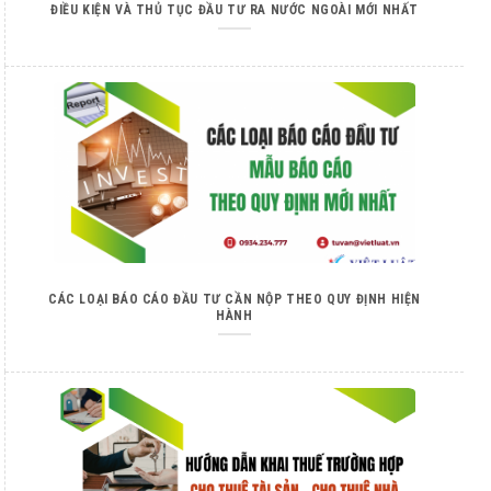
ĐIỀU KIỆN VÀ THỦ TỤC ĐẦU TƯ RA NƯỚC NGOÀI MỚI NHẤT
CÁC LOẠI BÁO CÁO ĐẦU TƯ CẦN NỘP THEO QUY ĐỊNH HIỆN
HÀNH