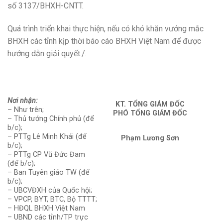
số 3137/BHXH-CNTT.
Quá trình triển khai thực hiện, nếu có khó khăn vướng mắc
BHXH các
tỉnh
kịp thời báo cáo BHXH Việt Nam
để đ
ược
hướng dẫn gi
ả
i quyết.
/.
Nơi nhận:
KT. TỔNG GIÁM ĐỐC
–
Như trên;
PHÓ TỔNG GIÁM ĐỐC
– Thủ tướng Chính phủ (để
b/c);
– PTTg Lê Minh Khái (để
Phạm Lương Sơn
b/c);
– PTTg CP Vũ Đức Đam
(để b/c);
– Ban Tuyên giáo TW (để
b/c);
– UBCVĐXH của Quốc hội;
– VPCP, BYT, BTC, Bộ TTTT;
– HĐQL BHXH Việt Nam
– UBND các tỉnh/TP trực