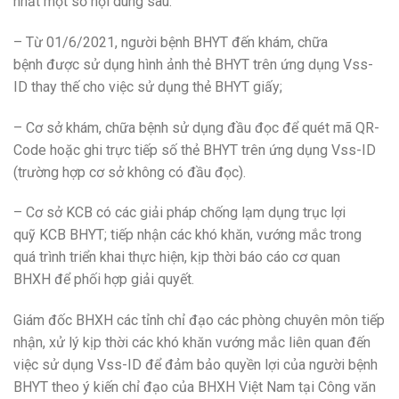
nhất một số nội dung sau
:
– Từ 01/6/2021, người bệnh BHYT đến khám, chữa
bệnh
đ
ược s
ử
dụng hình ảnh thẻ BHYT trên ứng dụng Vss-
ID thay thế cho việc s
ử
dụng thẻ BHYT giấy;
– Cơ s
ở
khám, chữa bệnh s
ử
dụng đầu đọc đ
ể
quét m
ã
QR-
Cod
e
hoặc ghi trực tiếp số th
ẻ
B
H
YT trên ứng dụng Vss-ID
(trường hợp cơ s
ở
không có đ
ầ
u đọc).
– Cơ sở KCB có các giải pháp chống lạm dụng trục lợi
qu
ỹ
KCB BHYT; tiếp nhận các khó khăn, vướng mắc trong
quá trình
tr
iển khai thực hiện, kịp thời báo cáo cơ quan
B
HXH
đ
ể
phối hợp gi
ả
i quyết.
Giám đốc BHXH các t
ỉ
nh ch
ỉ đ
ạo các phòng chuyên m
ô
n tiếp
nhận, xử lý kịp thời các khó kh
ă
n v
ư
ớng mắc liên quan đến
việc sử dụng Vss-ID đ
ể đả
m b
ả
o quyền lợi của người bệnh
BHYT theo ý kiến ch
ỉ đ
ạo của BHXH Việt Nam tại Công văn