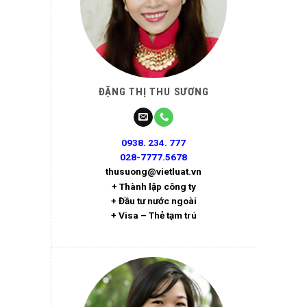
ĐẶNG THỊ THU SƯƠNG
0938. 234. 777
028-7777.5678
thusuong@vietluat.vn
+ Thành lập công ty
+ Đầu tư nước ngoài
+ Visa – Thẻ tạm trú