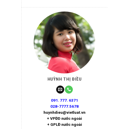
HUỲNH THỊ ĐIỀU
091. 777. 6371
028-7777.5678
huynhdieu@vietluat.vn
+ VPĐD nước ngoài
+ GPLĐ nước ngoài