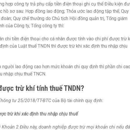
ng hợp công ty trả phụ cấp tiền điện thoại ghi cụ thể Điều kiện đ
 hồ sơ sau: Hợp đồng lao động; Thỏa ước lao động tập thể; Quy
p đoàn; Quy chế thưởng do Chủ tịch Hội đồng quản trị, Tổng giám
nh của Công ty, Tổng công ty thì:
n chi tiền điện thoại cho cá nhân được tính vào chi phí được trừ k
định của Luật thuế TNDN thì được trừ khi xác định thu nhập chịu
ho người lao động cao hơn mức khoán chi quy định thì phần chi ca
hu nhập chịu thuế TNCN.
 được trừ khí tính thuế TNDN?
Thông tư 25/2018/TT-BTC
của Bộ tài chính quy định:
ợc trừ khi xác định thu nhập chịu thuế
i Khoản 2 Điều này, doanh nghiệp được trừ mọi khoản chi nếu đa