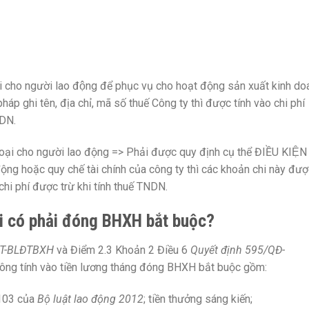
thoại cho người lao động để phục vụ cho hoạt động sản xuất kinh d
áp ghi tên, địa chỉ, mã số thuế Công ty thì được tính vào chi phí
NDN.
oại cho người lao động => Phải được quy định cụ thể ĐIỀU KIỆN
ng hoặc quy chế tài chính của công ty thì các khoản chi này đượ
 chi phí được trừ khi tính thuế TNDN.
ại có phải đóng BHXH bắt buộc?
TT-BLĐTBXH
và Điểm 2.3 Khoản 2 Điều 6
Quyết định 595/QĐ-
hông tính vào tiền lương tháng đóng BHXH bắt buộc gồm:
 103 của
Bộ luật lao động 2012
; tiền thưởng sáng kiến;