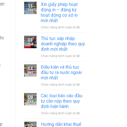
ược
Xin giấy phép hoạt
11
động in – đăng ký
Th6
hoạt động cơ sở in
mới nhất
ở
Chức năng bình luận bị tắt
Xin
giấy
hi
Thủ tục sáp nhập
01
phép
doanh nghiệp theo quy
Th6
hoạt
định mới nhất
động
ở
Chức năng bình luận bị tắt
in
Thủ
–
o
tục
đăng
Điều kiện và thủ tục
14
sáp
ký
đầu tư ra nước ngoài
Th5
nhập
hoạt
mới nhất
doanh
động
ở
Chức năng bình luận bị tắt
nghiệp
cơ
Điều
theo
sở
kiện
quy
in
Các loại báo cáo đầu
08
và
định
mới
tư cần nộp theo quy
Th4
thủ
mới
nhất
định hiện hành
tục
nhất
ở
Chức năng bình luận bị tắt
đầu
Các
tư
loại
ra
́p
Hướng dẫn khai thuế
02