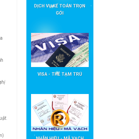
DỊCH VỤ KẾ TOÁN TRỌN
GÓI
ủa
nh
VISA - THẺ TẠM TRÚ
ghị
uật.
n)
NHÃN HIỆU - MÃ VẠCH