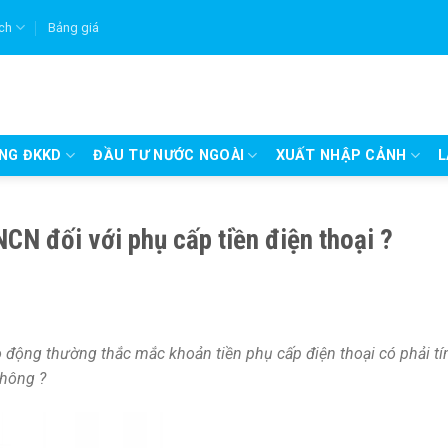
ích
Bảng giá
UNG ĐKKD
ĐẦU TƯ NƯỚC NGOÀI
XUẤT NHẬP CẢNH
L
CN đối với phụ cấp tiền điện thoại ?
 động thường thắc mắc khoản tiền phụ cấp điện thoại có phải tí
hông ?