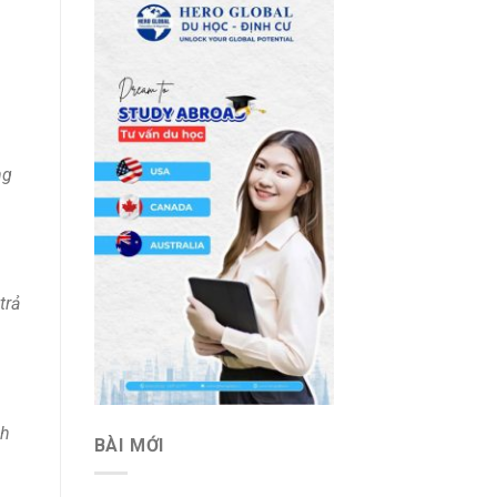
ng
trả
nh
BÀI MỚI