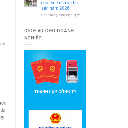
báo
nước
cho thuê nhà và tài
Th4
cáo
ngoài
sản năm 2026
đầu
mới
ở
Chức năng bình luận bị tắt
tư
nhất
Hướng
cần
dẫn
nộp
khai
theo
DỊCH VỤ CHO DOANH
thuế
quy
NGHIỆP
cho
định
gồm
thuê
hiện
nhà
hành
và
tài
sản
năm
2026
THÀNH LẬP CÔNG TY
mức
của
uy