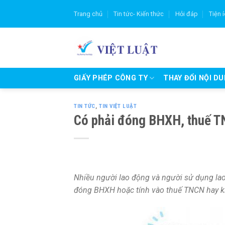
Skip
Trang chủ
Tin tức- Kiến thức
Hỏi đáp
Tiện 
to
content
GIẤY PHÉP CÔNG TY
THAY ĐỔI NỘI D
TIN TỨC
,
TIN VIỆT LUẬT
Có phải đóng BHXH, thuế TN
Nhiều người lao động và người sử dụng lao
đóng BHXH hoặc tính vào thuế TNCN hay k