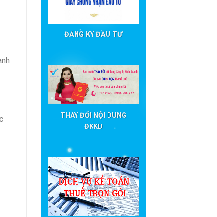
ĐĂNG KÝ ĐẦU TƯ
oanh
THAY ĐỔI NỘI DUNG
c
ĐKKD