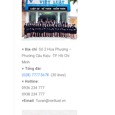
+ Địa chỉ
: Số 2 Hoa Phượng –
Phường Cầu Kiệu -TP. Hồ Chí
Minh
+
Tổng đài:
(028) 7777.5678
(
30 lines
)
+ Hotline:
0936 234 777
0938 234 777
+Email:
Tuvan@vietluat.vn