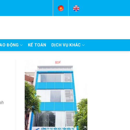
AO ĐỘNG
KẾ TOÁN
DỊCH VỤ KHÁC
nh