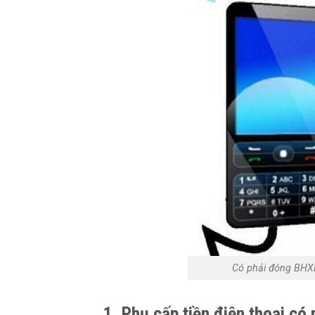
Có phải đóng BHXH
1. Phụ cấp tiền điện thoại c