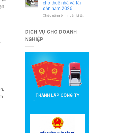
báo
nước
cho thuê nhà và tài
Th4
ạn
cáo
ngoài
sản năm 2026
đầu
mới
ở
Chức năng bình luận bị tắt
tư
nhất
Hướng
cần
dẫn
nộp
khai
theo
DỊCH VỤ CHO DOANH
thuế
quy
NGHIỆP
.
cho
định
thuê
hiện
nhà
hành
và
tài
sản
năm
2026
n,
THÀNH LẬP CÔNG TY
am