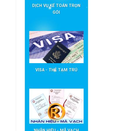
DỊCH VỤ KẾ TOÁN TRỌN
GÓI
VISA - THẺ TẠM TRÚ
NHÃN HIỆU - MÃ VẠCH