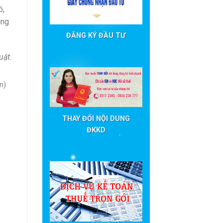
ó,
ồng
ĐĂNG KÝ ĐẦU TƯ
uật.
n)
THAY ĐỔI NỘI DUNG
ĐKKD