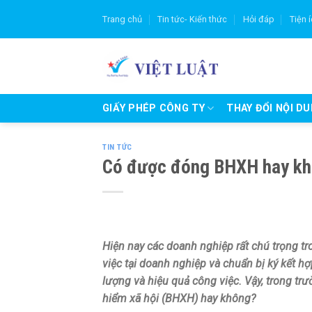
Skip
Trang chủ
Tin tức- Kiến thức
Hỏi đáp
Tiện 
to
content
GIẤY PHÉP CÔNG TY
THAY ĐỔI NỘI D
TIN TỨC
Có được đóng BHXH hay khô
Hiện nay các doanh nghiệp rất chú trọng t
việc tại doanh nghiệp và chuẩn bị ký kết h
lượng và hiệu quả công việc. Vậy, trong tr
hiểm xã hội (BHXH) hay không?