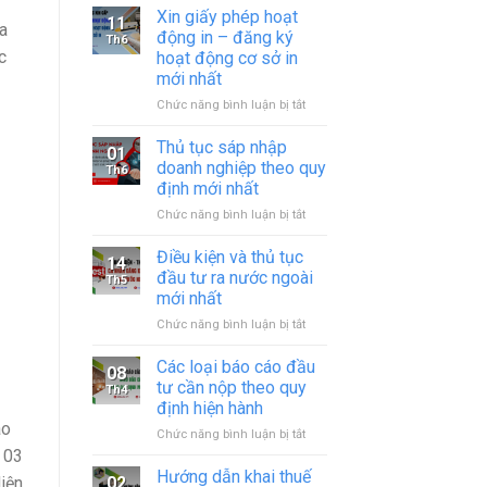
Xin giấy phép hoạt
11
a
động in – đăng ký
Th6
c
hoạt động cơ sở in
mới nhất
ở
Chức năng bình luận bị tắt
Xin
giấy
Thủ tục sáp nhập
01
phép
doanh nghiệp theo quy
Th6
hoạt
định mới nhất
động
ở
Chức năng bình luận bị tắt
in
Thủ
–
tục
đăng
Điều kiện và thủ tục
14
sáp
ký
đầu tư ra nước ngoài
Th5
nhập
hoạt
mới nhất
doanh
động
ở
Chức năng bình luận bị tắt
nghiệp
cơ
Điều
theo
sở
kiện
quy
in
Các loại báo cáo đầu
08
và
định
mới
tư cần nộp theo quy
Th4
thủ
mới
nhất
định hiện hành
tục
nhất
ao
ở
Chức năng bình luận bị tắt
đầu
Các
 03
tư
loại
ra
Hướng dẫn khai thuế
iện
02