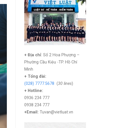
+ Địa chỉ
: Số 2 Hoa Phượng –
Phường Cầu Kiệu -TP. Hồ Chí
Minh
+
Tổng đài:
(028) 7777.5678
(
30 lines
)
+ Hotline:
0936 234 777
0938 234 777
+Email:
Tuvan@vietluat.vn