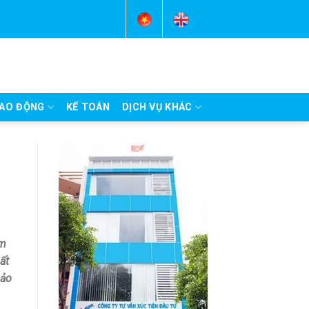
AO ĐỘNG
KẾ TOÁN
DỊCH VỤ KHÁC
àm
ất
bảo