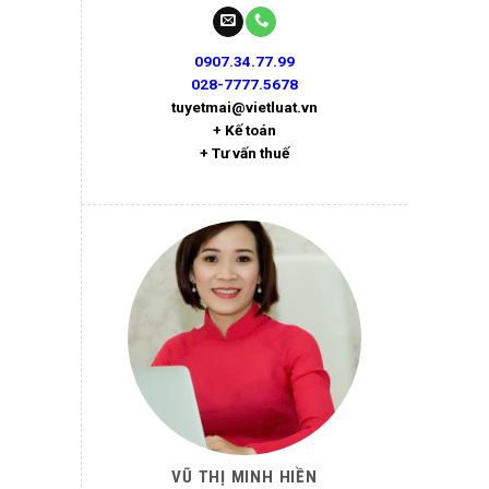
0907.34.77.99
028-7777.5678
tuyetmai@vietluat.vn
+ Kế toán
+ Tư vấn thuế
VŨ THỊ MINH HIỀN