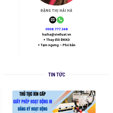
ĐẶNG THỊ HẢI HÀ
0938.777.348
haiha@vietluat.vn
+ Thay đổi ĐKKD
+ Tạm ngưng – Phó bản
TIN TỨC