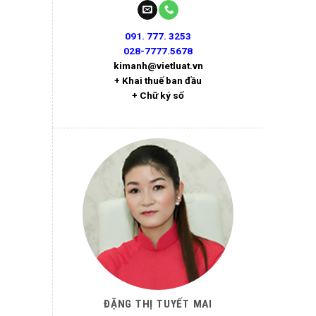
091. 777. 3253
028-7777.5678
kimanh@vietluat.vn
+ Khai thuế ban đầu
+ Chữ ký số
ĐẶNG THỊ TUYẾT MAI