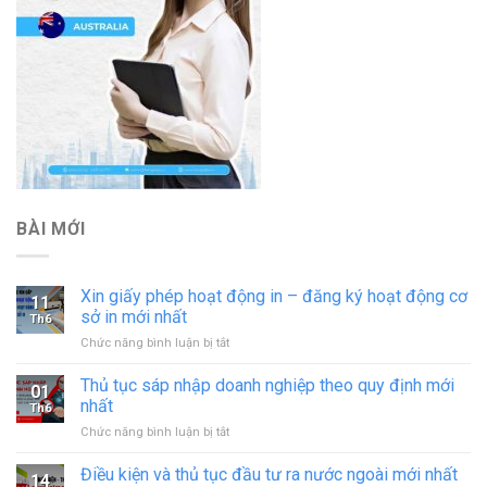
BÀI MỚI
Xin giấy phép hoạt động in – đăng ký hoạt động cơ
11
sở in mới nhất
Th6
ở
Chức năng bình luận bị tắt
Xin
giấy
Thủ tục sáp nhập doanh nghiệp theo quy định mới
01
phép
nhất
Th6
hoạt
ở
Chức năng bình luận bị tắt
động
Thủ
in
tục
Điều kiện và thủ tục đầu tư ra nước ngoài mới nhất
–
14
sáp