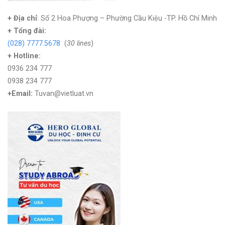
+ Địa chỉ
: Số 2 Hoa Phượng – Phường Cầu Kiệu -TP. Hồ Chí Minh
+
Tổng đài:
(028) 7777.5678
(
30 lines
)
+ Hotline:
0936 234 777
0938 234 777
+Email:
Tuvan@vietluat.vn