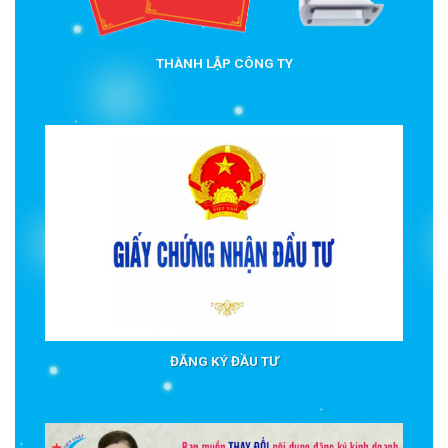
THÀNH LẬP CÔNG TY
ĐĂNG KÝ ĐẦU TƯ