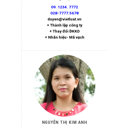
09. 1234. 7772
028-7777.5678
duyen@vietluat.vn
+ Thành lập công ty
+ Thay đổi ĐKKD
+ Nhãn hiệu- Mã vạch
NGUYỄN THỊ KIM ANH