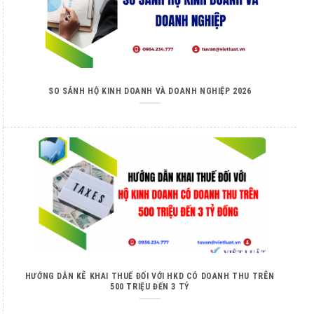
SO SÁNH HỘ KINH DOANH VÀ DOANH NGHIỆP 2026
HƯỚNG DẪN KÊ KHAI THUẾ ĐỐI VỚI HKD CÓ DOANH THU TRÊN
500 TRIỆU ĐẾN 3 TỶ