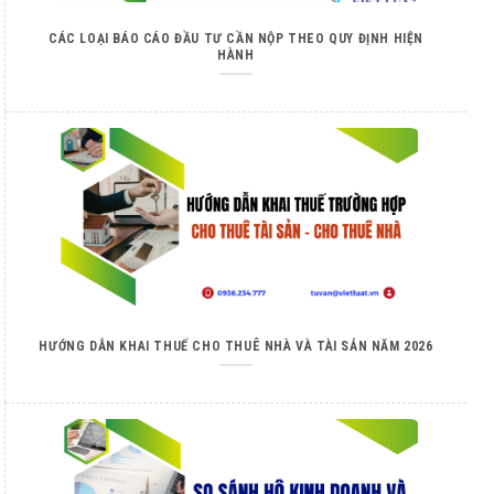
CÁC LOẠI BÁO CÁO ĐẦU TƯ CẦN NỘP THEO QUY ĐỊNH HIỆN
HÀNH
HƯỚNG DẪN KHAI THUẾ CHO THUÊ NHÀ VÀ TÀI SẢN NĂM 2026