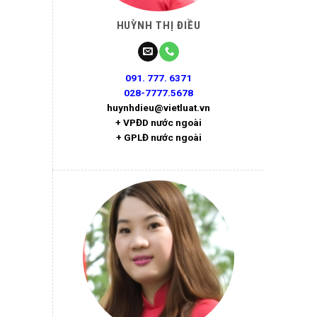
HUỲNH THỊ ĐIỀU
091. 777. 6371
028-7777.5678
huynhdieu@vietluat.vn
+ VPĐD nước ngoài
+ GPLĐ nước ngoài