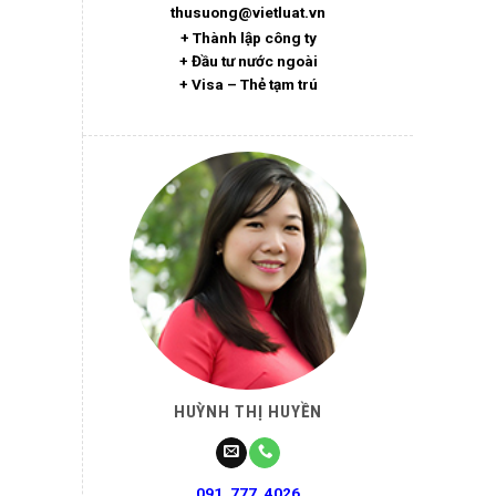
thusuong@vietluat.vn
+ Thành lập công ty
+ Đầu tư nước ngoài
+ Visa – Thẻ tạm trú
HUỲNH THỊ HUYỀN
091. 777. 4026