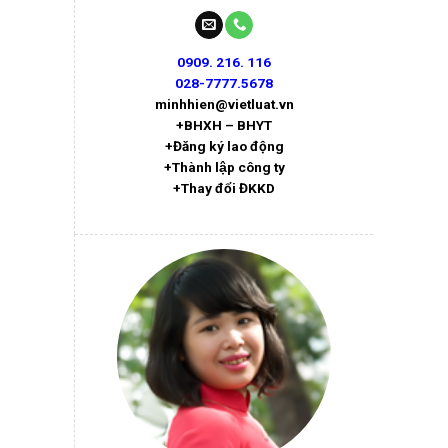
0909. 216. 116
028-7777.5678
minhhien@vietluat.vn
+BHXH – BHYT
+Đăng ký lao động
+Thành lập công ty
+Thay đổi ĐKKD