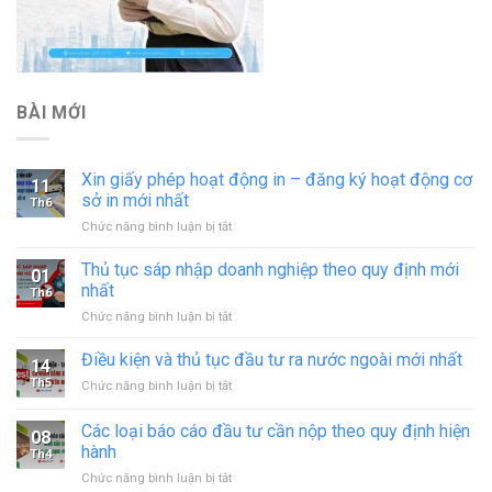
BÀI MỚI
Xin giấy phép hoạt động in – đăng ký hoạt động cơ
11
sở in mới nhất
Th6
ở
Chức năng bình luận bị tắt
Xin
giấy
Thủ tục sáp nhập doanh nghiệp theo quy định mới
01
phép
nhất
Th6
hoạt
ở
Chức năng bình luận bị tắt
động
Thủ
in
tục
Điều kiện và thủ tục đầu tư ra nước ngoài mới nhất
–
14
sáp
đăng
Th5
ở
Chức năng bình luận bị tắt
nhập
ký
Điều
doanh
hoạt
kiện
Các loại báo cáo đầu tư cần nộp theo quy định hiện
nghiệp
động
08
và
theo
hành
cơ
Th4
thủ
quy
sở
ở
Chức năng bình luận bị tắt
tục
định
in