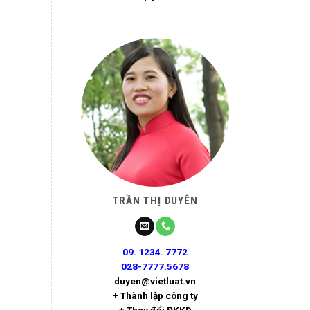
TRẦN THỊ DUYÊN
09. 1234. 7772
028-7777.5678
duyen@vietluat.vn
+ Thành lập công ty
+ Thay đổi ĐKKD