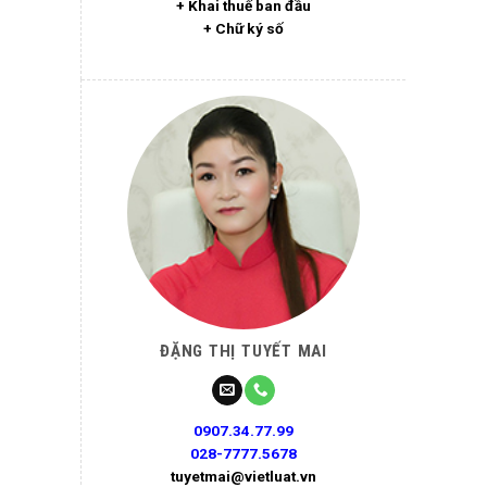
+ Khai thuế ban đầu
+ Chữ ký số
ĐẶNG THỊ TUYẾT MAI
0907.34.77.99
028-7777.5678
tuyetmai@vietluat.vn