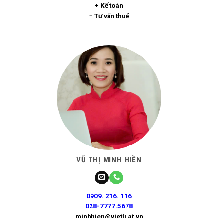
+ Kế toán
+ Tư vấn thuế
VŨ THỊ MINH HIỀN
0909. 216. 116
028-7777.5678
minhhien@vietluat.vn