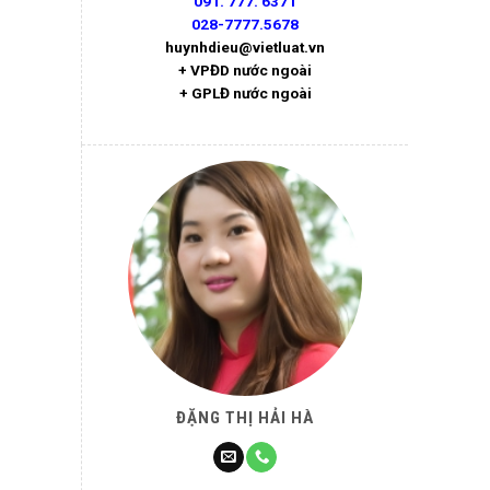
091. 777. 6371
028-7777.5678
huynhdieu@vietluat.vn
+ VPĐD nước ngoài
+ GPLĐ nước ngoài
ĐẶNG THỊ HẢI HÀ