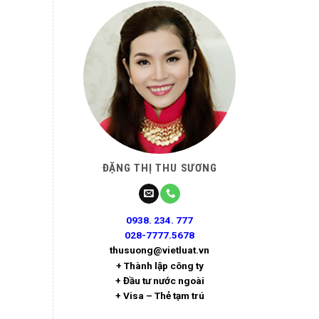
ĐẶNG THỊ THU SƯƠNG
0938. 234. 777
028-7777.5678
thusuong@vietluat.vn
+ Thành lập công ty
+ Đầu tư nước ngoài
+ Visa – Thẻ tạm trú