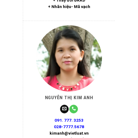
+ Nhãn hiệu- Mã vạch
NGUYỄN THỊ KIM ANH
091. 777. 3253
028-7777.5678
kimanh@vietluat.vn