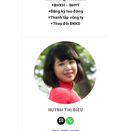
+BHXH – BHYT
+Đăng ký lao động
+Thành lập công ty
+Thay đổi ĐKKD
HUỲNH THỊ ĐIỀU