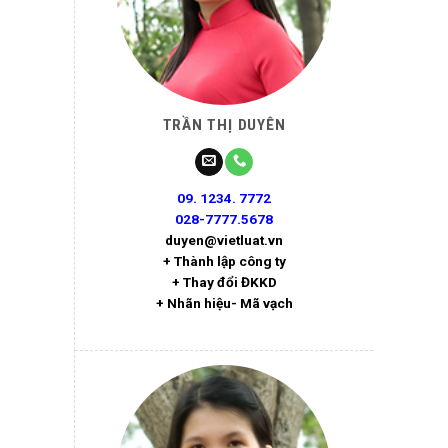
TRẦN THỊ DUYÊN
09. 1234. 7772
028-7777.5678
duyen@vietluat.vn
+ Thành lập công ty
+ Thay đổi ĐKKD
+ Nhãn hiệu- Mã vạch