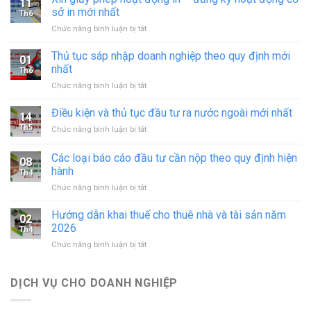
11
sở in mới nhất
Th6
ở
Chức năng bình luận bị tắt
Xin
giấy
Thủ tục sáp nhập doanh nghiệp theo quy định mới
01
phép
nhất
Th6
hoạt
ở
Chức năng bình luận bị tắt
động
Thủ
in
tục
Điều kiện và thủ tục đầu tư ra nước ngoài mới nhất
–
14
sáp
đăng
Th5
ở
Chức năng bình luận bị tắt
nhập
ký
Điều
doanh
hoạt
kiện
Các loại báo cáo đầu tư cần nộp theo quy định hiện
nghiệp
động
08
và
theo
hành
cơ
Th4
thủ
quy
sở
ở
Chức năng bình luận bị tắt
tục
định
in
Các
đầu
mới
mới
loại
tư
Hướng dẫn khai thuế cho thuê nhà và tài sản năm
nhất
02
nhất
báo
ra
2026
Th4
cáo
nước
ở
Chức năng bình luận bị tắt
đầu
ngoài
Hướng
tư
mới
dẫn
cần
nhất
khai
DỊCH VỤ CHO DOANH NGHIỆP
nộp
thuế
theo
cho
quy