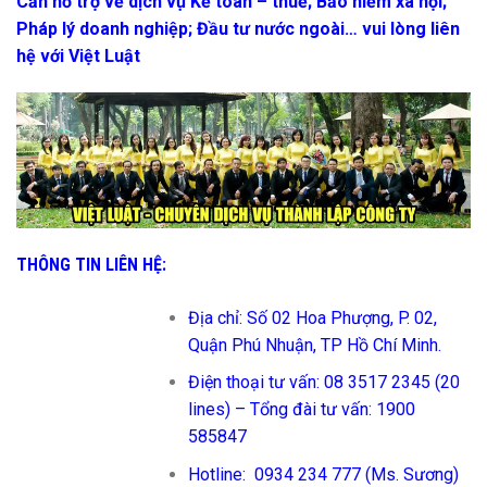
Cần hỗ trợ về dịch vụ Kế toán – thuế; Bảo hiểm xã hội;
Pháp lý doanh nghiệp; Đầu tư nước ngoài… vui lòng liên
hệ với
Việt Luật
THÔNG TIN LIÊN HỆ:
Địa chỉ: Số 02 Hoa Phượng, P. 02,
Quận Phú Nhuận, TP Hồ Chí Minh.
Điện thoại tư vấn: 08 3517 2345 (20
lines) – Tổng đài tư vấn: 1900
585847
Hotline: 0934 234 777 (Ms. Sương)