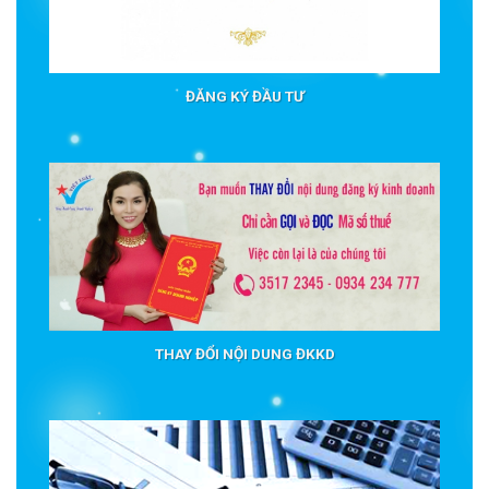
ĐĂNG KÝ ĐẦU TƯ
THAY ĐỔI NỘI DUNG ĐKKD