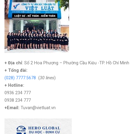
+ Địa chỉ
: Số 2 Hoa Phượng – Phường Cầu Kiệu -TP. Hồ Chí Minh
+
Tổng đài:
(028) 7777.5678
(
30 lines
)
+ Hotline:
0936 234 777
0938 234 777
+Email:
Tuvan@vietluat.vn