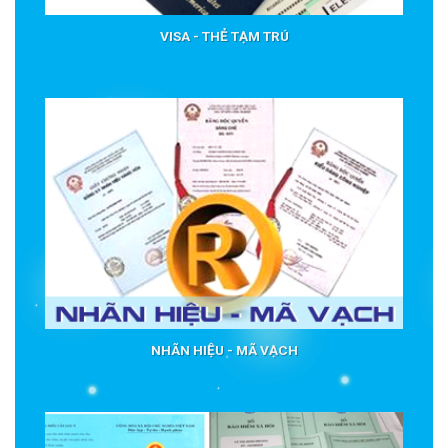
VISA - THẺ TẠM TRÚ
NHÃN HIỆU - MÃ VẠCH