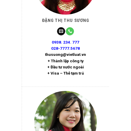
ĐẶNG THỊ THU SƯƠNG
0938. 234. 777
028-7777.5678
thusuong@vietluat.vn
+ Thành lập công ty
+ Đầu tư nước ngoài
+ Visa – Thẻ tạm trú