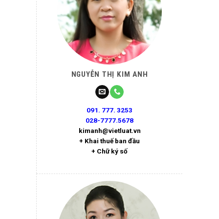
NGUYỄN THỊ KIM ANH
091. 777. 3253
028-7777.5678
kimanh@vietluat.vn
+ Khai thuế ban đầu
+ Chữ ký số