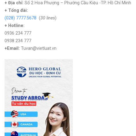
+ Địa chỉ
: Số 2 Hoa Phượng – Phường Cầu Kiệu -TP. Hồ Chí Minh
+
Tổng đài:
(028) 7777.5678
(
30 lines
)
+ Hotline:
0936 234 777
0938 234 777
+Email:
Tuvan@vietluat.vn