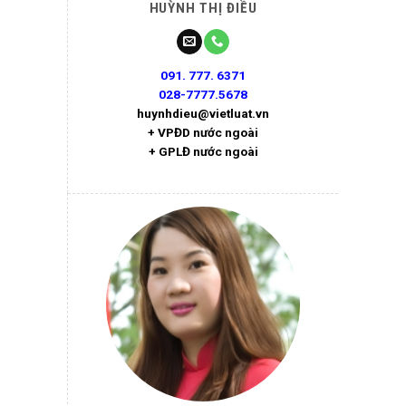
HUỲNH THỊ ĐIỀU
091. 777. 6371
028-7777.5678
huynhdieu@vietluat.vn
+ VPĐD nước ngoài
+ GPLĐ nước ngoài