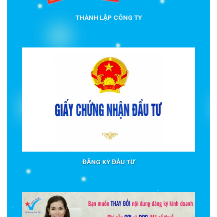
THÀNH LẬP CÔNG TY
ĐĂNG KÝ ĐẦU TƯ