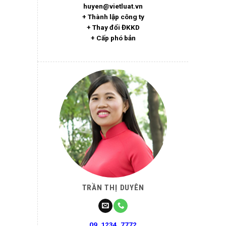
huyen@vietluat.vn
+ Thành lập công ty
+ Thay đổi ĐKKD
+ Cấp phó bản
TRẦN THỊ DUYÊN
09. 1234. 7772