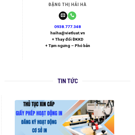
ĐẶNG THỊ HẢI HÀ
0938.777.348
haiha@vietluat.vn
+ Thay đổi ĐKKD
+ Tạm ngưng – Phó bản
TIN TỨC