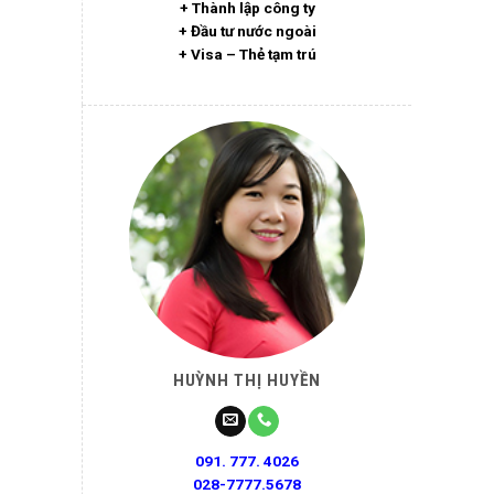
+ Thành lập công ty
+ Đầu tư nước ngoài
+ Visa – Thẻ tạm trú
HUỲNH THỊ HUYỀN
091. 777. 4026
028-7777.5678