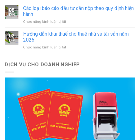
Điều
doanh
hoạt
kiện
Các loại báo cáo đầu tư cần nộp theo quy định hiện
nghiệp
động
08
và
theo
hành
cơ
Th4
thủ
quy
sở
ở
Chức năng bình luận bị tắt
tục
định
in
Các
đầu
mới
mới
loại
tư
Hướng dẫn khai thuế cho thuê nhà và tài sản năm
nhất
02
nhất
báo
ra
2026
Th4
cáo
nước
ở
Chức năng bình luận bị tắt
đầu
ngoài
Hướng
tư
mới
dẫn
cần
nhất
khai
DỊCH VỤ CHO DOANH NGHIỆP
nộp
thuế
theo
cho
quy
thuê
định
nhà
hiện
và
hành
tài
sản
năm
2026