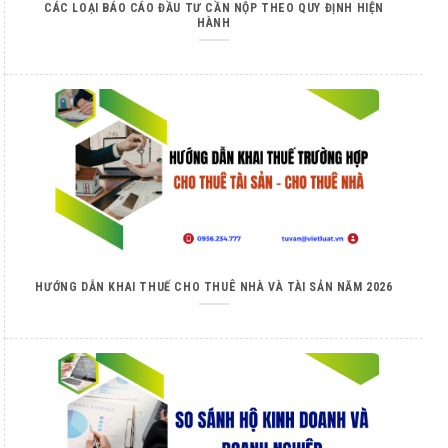
CÁC LOẠI BÁO CÁO ĐẦU TƯ CẦN NỘP THEO QUY ĐỊNH HIỆN
HÀNH
HƯỚNG DẪN KHAI THUẾ CHO THUÊ NHÀ VÀ TÀI SẢN NĂM 2026