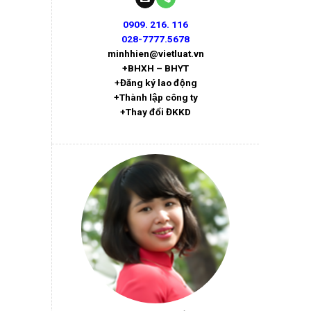
0909. 216. 116
028-7777.5678
minhhien@vietluat.vn
+BHXH – BHYT
+Đăng ký lao động
+Thành lập công ty
+Thay đổi ĐKKD