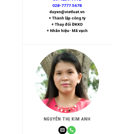
028-7777.5678
duyen@vietluat.vn
+ Thành lập công ty
+ Thay đổi ĐKKD
+ Nhãn hiệu- Mã vạch
NGUYỄN THỊ KIM ANH