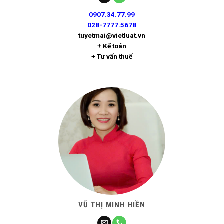
0907.34.77.99
028-7777.5678
tuyetmai@vietluat.vn
+ Kế toán
+ Tư vấn thuế
VŨ THỊ MINH HIỀN