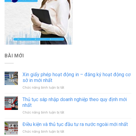
BÀI MỚI
Xin giấy phép hoạt động in – đăng ký hoạt động cơ
11
sở in mới nhất
Th6
ở
Chức năng bình luận bị tắt
Xin
giấy
Thủ tục sáp nhập doanh nghiệp theo quy định mới
01
phép
nhất
Th6
hoạt
ở
Chức năng bình luận bị tắt
động
Thủ
in
tục
Điều kiện và thủ tục đầu tư ra nước ngoài mới nhất
–
14
sáp
đăng
Th5
ở
Chức năng bình luận bị tắt
nhập
ký