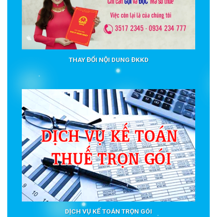
THAY ĐỔI NỘI DUNG ĐKKD
DỊCH VỤ KẾ TOÁN TRỌN GÓI