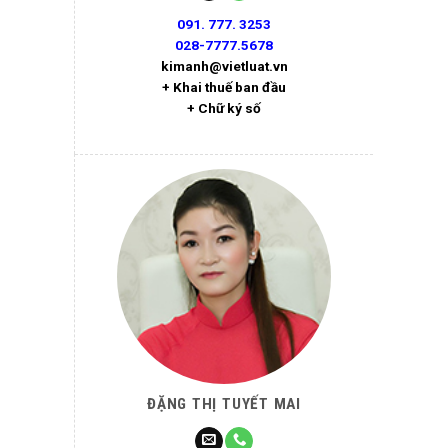
091. 777. 3253
028-7777.5678
kimanh@vietluat.vn
+ Khai thuế ban đầu
+ Chữ ký số
ĐẶNG THỊ TUYẾT MAI