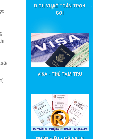
DỊCH VỤ KẾ TOÁN TRỌN
ợc
GÓI
ng
hì
Luật
VISA - THẺ TẠM TRÚ
n)
NHÃN HIỆU - MÃ VẠCH