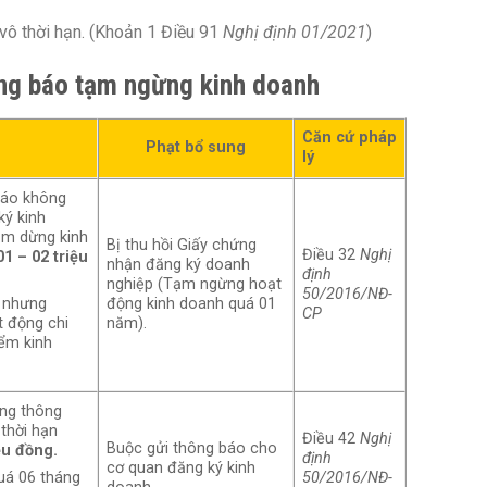
ô thời hạn. (Khoản 1 Điều 91
Nghị định 01/2021
)
ông báo tạm ngừng kinh doanh
Căn cứ pháp
Phạt bổ sung
lý
báo không
ký kinh
ạm dừng kinh
Bị thu hồi Giấy chứng
Điều 32
Nghị
01 – 02 triệu
nhận đăng ký doanh
định
nghiệp (Tạm ngừng hoạt
50/2016/NĐ-
động kinh doanh quá 01
 nhưng
CP
năm).
 động chi
iểm kinh
ng thông
thời hạn
Điều 42
Nghị
Buộc gửi thông báo cho
ệu đồng.
định
cơ quan đăng ký kinh
50/2016/NĐ-
uá 06 tháng