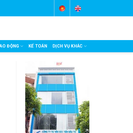
AO ĐỘNG
KẾ TOÁN
DỊCH VỤ KHÁC