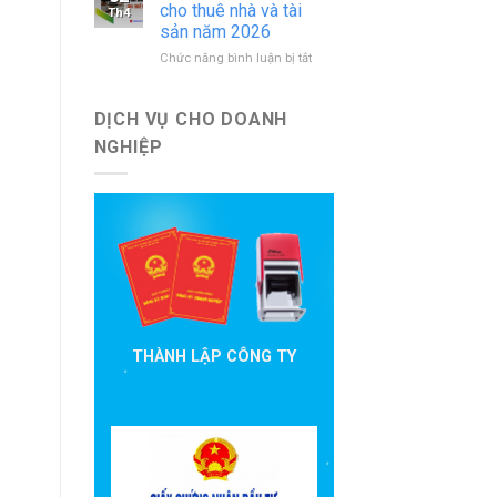
báo
nước
cho thuê nhà và tài
Th4
cáo
ngoài
sản năm 2026
đầu
mới
ở
Chức năng bình luận bị tắt
tư
nhất
Hướng
cần
dẫn
nộp
khai
theo
DỊCH VỤ CHO DOANH
thuế
quy
NGHIỆP
cho
định
thuê
hiện
nhà
hành
và
tài
sản
năm
2026
THÀNH LẬP CÔNG TY