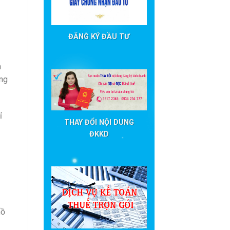
ĐĂNG KÝ ĐẦU TƯ
n
ông
ỉ
THAY ĐỔI NỘI DUNG
ĐKKD
hồ