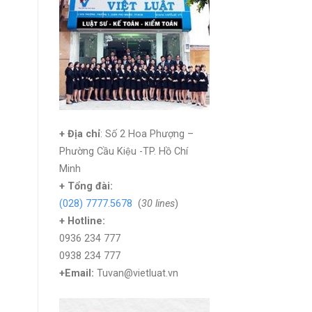
+ Địa chỉ
: Số 2 Hoa Phượng –
Phường Cầu Kiệu -TP. Hồ Chí
Minh
+
Tổng đài:
(028) 7777.5678
(
30 lines
)
+ Hotline:
0936 234 777
0938 234 777
+Email:
Tuvan@vietluat.vn