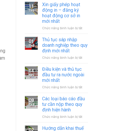
Xin giấy phép hoạt
11
động in – đăng ký
Th6
hoạt động cơ sở in
mới nhất
ở
Chức năng bình luận bị tắt
Xin
giấy
Thủ tục sáp nhập
01
phép
doanh nghiệp theo quy
Th6
hoạt
định mới nhất
ông
động
làm
ở
Chức năng bình luận bị tắt
in
Thủ
–
tục
đăng
Điều kiện và thủ tục
14
sáp
ký
đầu tư ra nước ngoài
Th5
nhập
hoạt
mới nhất
doanh
động
ở
Chức năng bình luận bị tắt
nghiệp
cơ
Điều
theo
sở
kiện
quy
in
Các loại báo cáo đầu
08
và
định
mới
tư cần nộp theo quy
Th4
thủ
mới
nhất
định hiện hành
tục
nhất
ở
Chức năng bình luận bị tắt
đầu
Các
tư
loại
ra
Hướng dẫn khai thuế
02