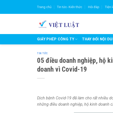
Skip
Trang chủ
Tin tức- Kiến thức
Hỏi đáp
Tiện 
to
content
GIẤY PHÉP CÔNG TY
THAY ĐỔI NỘI D
TIN TỨC
05 điều doanh nghiệp, hộ ki
doanh vì Covid-19
Dịch bệnh Covid-19 đã làm cho rất nhiều d
những điều doanh nghiệp, hộ kinh doanh c