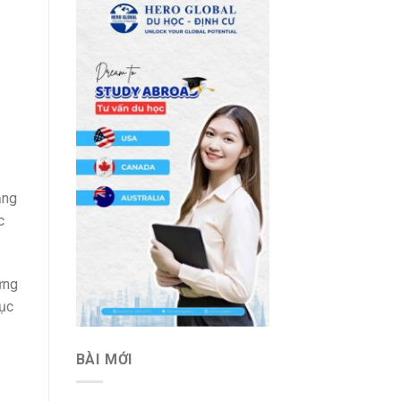
ăng
c
ừng
tục
BÀI MỚI