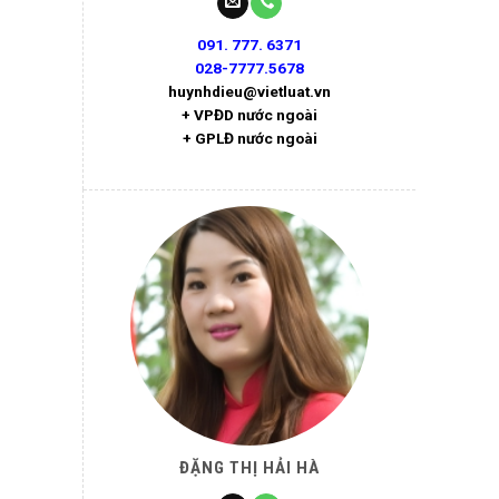
091. 777. 6371
028-7777.5678
huynhdieu@vietluat.vn
+ VPĐD nước ngoài
+ GPLĐ nước ngoài
ĐẶNG THỊ HẢI HÀ