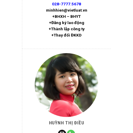
028-7777.5678
minhhien@vietluat.vn
+BHXH – BHYT
+Đăng ký lao động
+Thành lập công ty
+Thay đổi ĐKKD
HUỲNH THỊ ĐIỀU