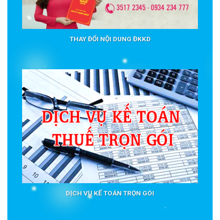
THAY ĐỔI NỘI DUNG ĐKKD
DỊCH VỤ KẾ TOÁN TRỌN GÓI