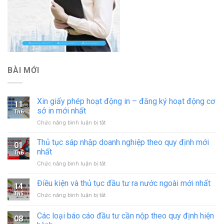
BÀI MỚI
Xin giấy phép hoạt động in – đăng ký hoạt động cơ
11
sở in mới nhất
Th6
ở
Chức năng bình luận bị tắt
Xin
giấy
Thủ tục sáp nhập doanh nghiệp theo quy định mới
01
phép
nhất
Th6
hoạt
ở
Chức năng bình luận bị tắt
động
Thủ
in
tục
Điều kiện và thủ tục đầu tư ra nước ngoài mới nhất
–
14
sáp
đăng
Th5
ở
Chức năng bình luận bị tắt
nhập
ký
Điều
doanh
hoạt
kiện
Các loại báo cáo đầu tư cần nộp theo quy định hiện
nghiệp
động
08
và
theo