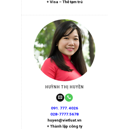
+ Visa – Thẻ tạm trú
HUỲNH THỊ HUYỀN
091. 777. 4026
028-7777.5678
huyen@vietluat.vn
+ Thành lập công ty