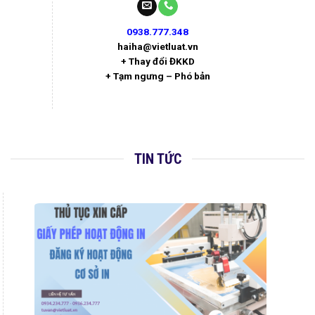
0938.777.348
haiha@vietluat.vn
+ Thay đổi ĐKKD
+ Tạm ngưng – Phó bản
TIN TỨC