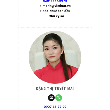
028-7777.5678
kimanh@vietluat.vn
+ Khai thuế ban đầu
+ Chữ ký số
ĐẶNG THỊ TUYẾT MAI
0907.34.77.99