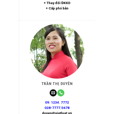
+ Thay đổi ĐKKD
+ Cấp phó bản
TRẦN THỊ DUYÊN
09. 1234. 7772
028-7777.5678
duyen@vietluat.vn