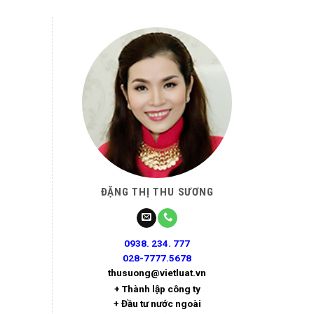
ĐẶNG THỊ THU SƯƠNG
0938. 234. 777
028-7777.5678
thusuong@vietluat.vn
+ Thành lập công ty
+ Đầu tư nước ngoài