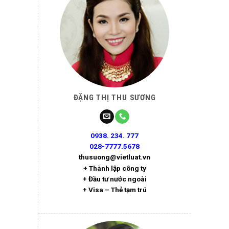
ĐẶNG THỊ THU SƯƠNG
0938. 234. 777
028-7777.5678
thusuong@vietluat.vn
+ Thành lập công ty
+ Đầu tư nước ngoài
+ Visa – Thẻ tạm trú