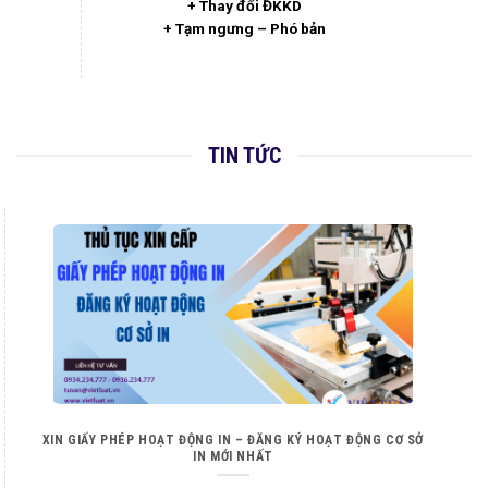
+ Thay đổi ĐKKD
+ Tạm ngưng – Phó bản
TIN TỨC
XIN GIẤY PHÉP HOẠT ĐỘNG IN – ĐĂNG KÝ HOẠT ĐỘNG CƠ SỞ
IN MỚI NHẤT