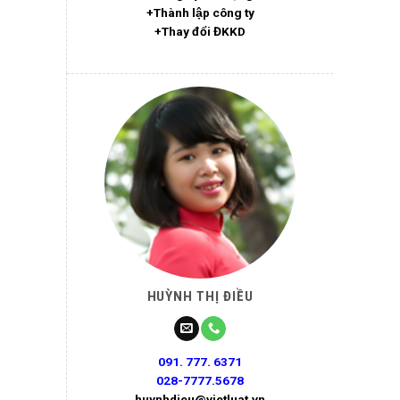
+Thành lập công ty
+Thay đổi ĐKKD
HUỲNH THỊ ĐIỀU
091. 777. 6371
028-7777.5678
huynhdieu@vietluat.vn