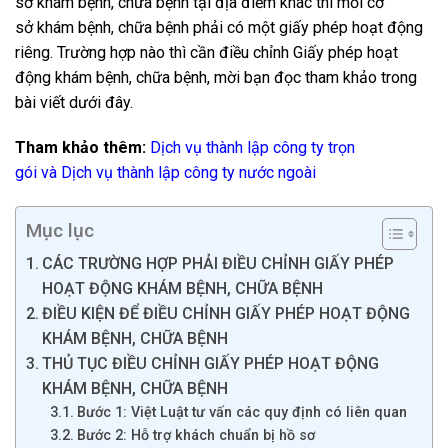
sở
khám bệnh, chữa bệnh
tại địa điểm khác thì mỗi cơ
sở
khám bệnh, chữa bệnh
phải có một giấy phép hoạt động
riêng. Trường hợp nào thì cần điều chỉnh Giấy phép hoạt
động khám bệnh, chữa bệnh, mời bạn đọc tham khảo trong
bài viết dưới đây.
Tham khảo thêm:
Dịch vụ thành lập công ty trọn
gói
và
Dịch vụ thành lập công ty nước ngoài
Mục lục
CÁC TRƯỜNG HỢP PHẢI ĐIỀU CHỈNH GIẤY PHÉP
HOẠT ĐỘNG KHÁM BỆNH, CHỮA BỆNH
ĐIỀU KIỆN ĐỂ ĐIỀU CHỈNH GIẤY PHÉP HOẠT ĐỘNG
KHÁM BỆNH, CHỮA BỆNH
THỦ TỤC ĐIỀU CHỈNH GIẤY PHÉP HOẠT ĐỘNG
KHÁM BỆNH, CHỮA BỆNH
Bước 1: Việt Luật tư vấn các quy định có liên quan
Bước 2: Hỗ trợ khách chuẩn bị hồ sơ