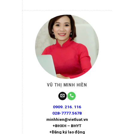
VŨ THỊ MINH HIỀN
0909. 216. 116
028-7777.5678
minhhien@vietluat.vn
+BHXH – BHYT
+Đăng ký lao động