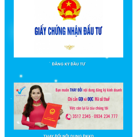
ĐĂNG KÝ ĐẦU TƯ
THAY ĐỔI NỘI DUNG ĐKKD