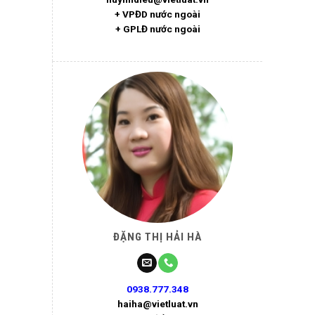
+ VPĐD nước ngoài
+ GPLĐ nước ngoài
ĐẶNG THỊ HẢI HÀ
0938.777.348
haiha@vietluat.vn