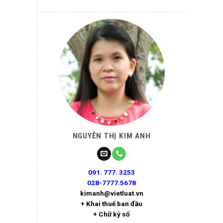
NGUYỄN THỊ KIM ANH
091. 777. 3253
028-7777.5678
kimanh@vietluat.vn
+ Khai thuế ban đầu
+ Chữ ký số