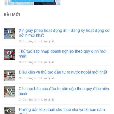
BÀI MỚI
Xin giấy phép hoạt động in – đăng ký hoạt động cơ
11
sở in mới nhất
Th6
ở
Chức năng bình luận bị tắt
Xin
giấy
Thủ tục sáp nhập doanh nghiệp theo quy định mới
01
phép
nhất
Th6
hoạt
ở
Chức năng bình luận bị tắt
động
Thủ
in
tục
Điều kiện và thủ tục đầu tư ra nước ngoài mới nhất
–
14
sáp
đăng
Th5
ở
Chức năng bình luận bị tắt
nhập
ký
Điều
doanh
hoạt
kiện
Các loại báo cáo đầu tư cần nộp theo quy định hiện
nghiệp
động
08
và
theo
hành
cơ
Th4
thủ
quy
sở
ở
Chức năng bình luận bị tắt
tục
định
in
Các
đầu
mới
mới
loại
tư
Hướng dẫn khai thuế cho thuê nhà và tài sản năm
nhất
02
nhất
báo
ra