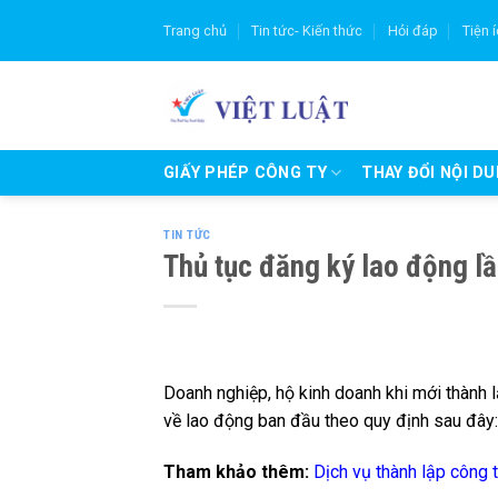
Skip
Trang chủ
Tin tức- Kiến thức
Hỏi đáp
Tiện 
to
content
GIẤY PHÉP CÔNG TY
THAY ĐỔI NỘI D
TIN TỨC
Thủ tục đăng ký lao động l
Doanh nghiệp, hộ kinh doanh khi mới thành l
về lao động ban đầu theo quy định sau đây:
Tham khảo thêm:
Dịch vụ thành lập công t