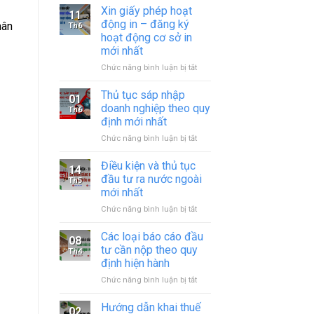
Xin giấy phép hoạt
11
động in – đăng ký
hân
Th6
hoạt động cơ sở in
mới nhất
ở
Chức năng bình luận bị tắt
Xin
giấy
Thủ tục sáp nhập
01
phép
doanh nghiệp theo quy
Th6
hoạt
định mới nhất
động
ở
Chức năng bình luận bị tắt
in
Thủ
–
tục
đăng
Điều kiện và thủ tục
14
sáp
ký
đầu tư ra nước ngoài
Th5
nhập
hoạt
mới nhất
doanh
động
ở
Chức năng bình luận bị tắt
nghiệp
cơ
Điều
theo
sở
kiện
quy
in
Các loại báo cáo đầu
08
và
định
mới
tư cần nộp theo quy
Th4
thủ
mới
nhất
định hiện hành
tục
nhất
ở
Chức năng bình luận bị tắt
đầu
Các
tư
loại
ra
Hướng dẫn khai thuế
02