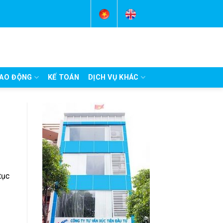
AO ĐỘNG
KẾ TOÁN
DỊCH VỤ KHÁC
tục