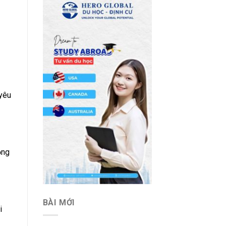
 yêu
ộng
BÀI MỚI
i