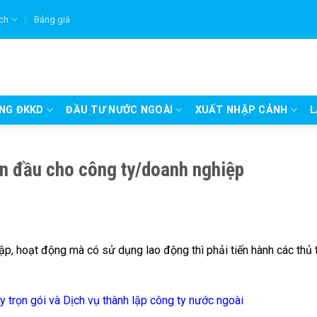
ích
Bảng giá
UNG ĐKKD
ĐẦU TƯ NƯỚC NGOÀI
XUẤT NHẬP CẢNH
L
ần đầu cho công ty/doanh nghiệp
ập, hoạt động mà có sử dụng lao động thì phải tiến hành các thủ 
y trọn gói
và
Dịch vụ thành lập công ty nước ngoài