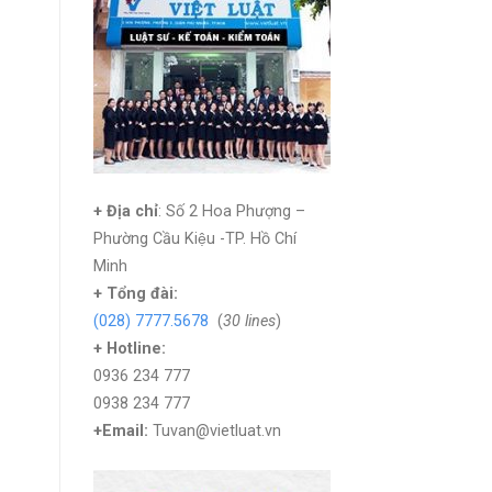
+ Địa chỉ
: Số 2 Hoa Phượng –
Phường Cầu Kiệu -TP. Hồ Chí
Minh
+
Tổng đài:
(028) 7777.5678
(
30 lines
)
+ Hotline:
0936 234 777
0938 234 777
+Email:
Tuvan@vietluat.vn