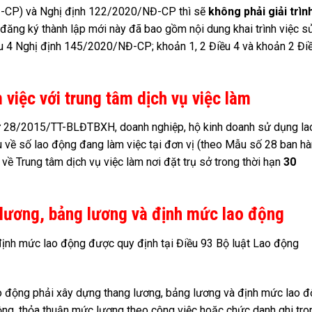
Đ-CP) và Nghị định 122/2020/NĐ-CP thì sẽ
không phải giải trìn
nh đăng ký thành lập mới này đã bao gồm nội dung khai trình việc s
u 4 Nghị định 145/2020/NĐ-CP; khoản 1, 2 Điều 4 và khoản 2 Đi
việc với trung tâm dịch vụ việc làm
tư 28/2015/TT-BLĐTBXH, doanh nghiệp, hộ kinh doanh sử dụng la
 về số lao động đang làm việc tại đơn vị (theo Mẫu số 28 ban h
Trung tâm dịch vụ việc làm nơi đặt trụ sở trong thời hạn
30
lương, bảng lương và định mức lao động
định mức lao động được quy định tại Điều 93 Bộ luật Lao động
o động phải xây dựng thang lương, bảng lương và định mức lao 
ộng, thỏa thuận mức lương theo công việc hoặc chức danh ghi tro