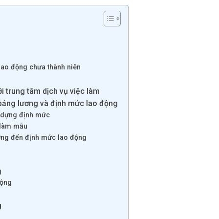
 lao động chưa thành niên
i trung tâm dịch vụ việc làm
bảng lương và định mức lao động
y dựng định mức
 làm mẫu
ưởng đến định mức lao động
g
động
g
g