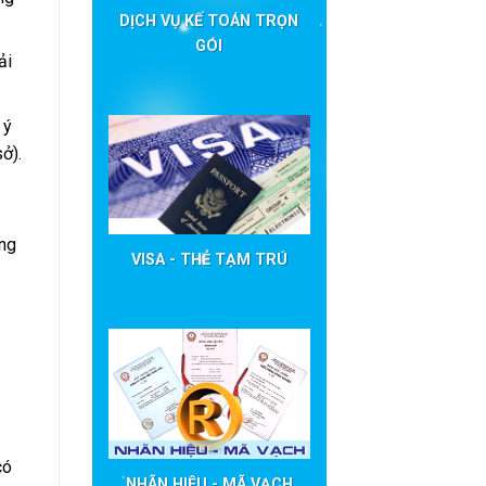
DỊCH VỤ KẾ TOÁN TRỌN
GÓI
ải
 ý
ở).
ộng
VISA - THẺ TẠM TRÚ
có
NHÃN HIỆU - MÃ VẠCH