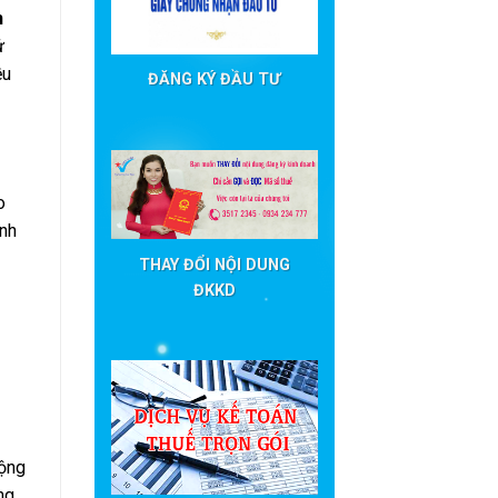
h
ử
ều
ĐĂNG KÝ ĐẦU TƯ
o
ành
THAY ĐỔI NỘI DUNG
ĐKKD
động
ng