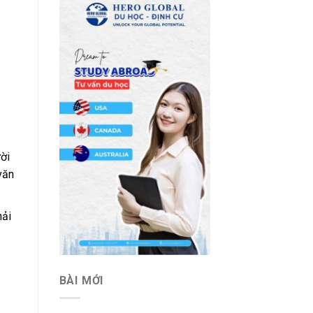
ời
văn
hải
BÀI MỚI