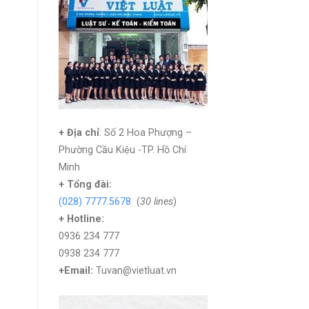
+ Địa chỉ
: Số 2 Hoa Phượng –
Phường Cầu Kiệu -TP. Hồ Chí
Minh
+
Tổng đài:
(028) 7777.5678
(
30 lines
)
+ Hotline:
0936 234 777
0938 234 777
+Email:
Tuvan@vietluat.vn