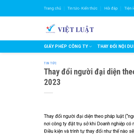
Skip
Trang chủ
Tin tức- Kiến thức
Hỏi đáp
Tiện 
to
content
GIẤY PHÉP CÔNG TY
THAY ĐỔI NỘI D
TIN TỨC
Thay đổi người đại diện the
2023
Thay đổi người đại diện theo pháp luật (“n
nơi công ty đặt trụ sở khi Doanh nghiệp có 
Điều kiện và trình tự thay đổi như thế nào s