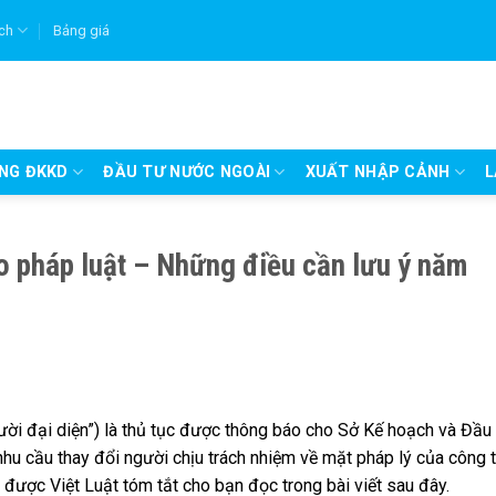
ích
Bảng giá
UNG ĐKKD
ĐẦU TƯ NƯỚC NGOÀI
XUẤT NHẬP CẢNH
L
o pháp luật – Những điều cần lưu ý năm
gười đại diện”) là thủ tục được thông báo cho Sở Kế hoạch và Đầu
nhu cầu thay đổi người chịu trách nhiệm về mặt pháp lý của công t
ẽ được Việt Luật tóm tắt cho bạn đọc trong bài viết sau đây.