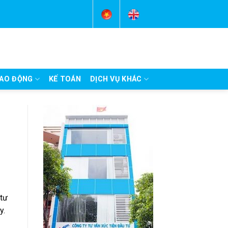
AO ĐỘNG
KẾ TOÁN
DỊCH VỤ KHÁC
 tư
y.