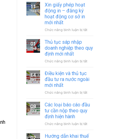
Xin giấy phép hoạt
11
động in – đăng ký
Th6
hoạt động cơ sở in
mới nhất
ở
Chức năng bình luận bị tắt
Xin
giấy
Thủ tục sáp nhập
01
phép
doanh nghiệp theo quy
Th6
hoạt
định mới nhất
động
ở
Chức năng bình luận bị tắt
in
Thủ
–
tục
đăng
Điều kiện và thủ tục
14
sáp
ký
đầu tư ra nước ngoài
Th5
nhập
hoạt
mới nhất
doanh
động
ở
Chức năng bình luận bị tắt
nghiệp
cơ
Điều
theo
sở
kiện
quy
in
Các loại báo cáo đầu
08
và
định
mới
tư cần nộp theo quy
Th4
thủ
mới
nhất
định hiện hành
tục
nhất
ành
ở
Chức năng bình luận bị tắt
đầu
Các
tư
loại
ra
Hướng dẫn khai thuế
02