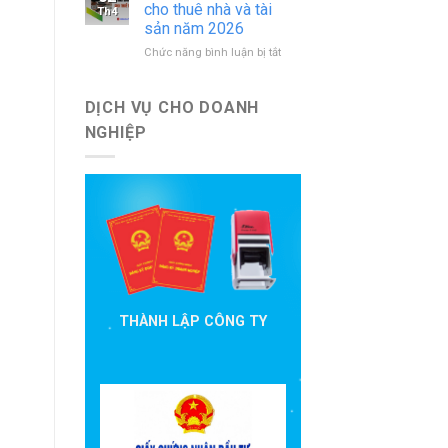
báo
nước
cho thuê nhà và tài
Th4
cáo
ngoài
sản năm 2026
đầu
mới
ở
Chức năng bình luận bị tắt
tư
nhất
Hướng
cần
dẫn
nộp
khai
theo
DỊCH VỤ CHO DOANH
thuế
quy
NGHIỆP
cho
định
thuê
hiện
nhà
hành
và
tài
sản
năm
2026
THÀNH LẬP CÔNG TY