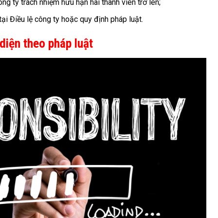
ng ty trách nhiệm hữu hạn hai thành viên trở lên;
i Điều lệ công ty hoặc quy định pháp luật.
diện theo pháp luật