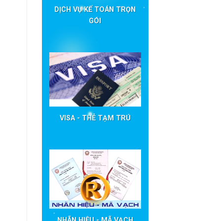
DỊCH VỤ KẾ TOÁN TRỌN
GÓI
VISA - THẺ TẠM TRÚ
NHÃN HIỆU - MÃ VẠCH