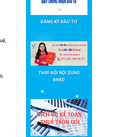
ĐĂNG KÝ ĐẦU TƯ
uế,
THAY ĐỔI NỘI DUNG
h.
ĐKKD