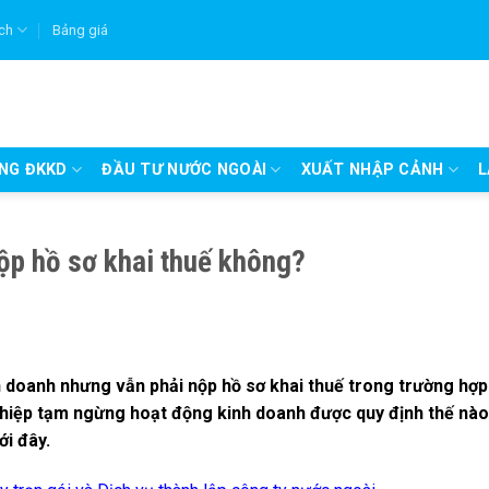
ích
Bảng giá
UNG ĐKKD
ĐẦU TƯ NƯỚC NGOÀI
XUẤT NHẬP CẢNH
L
ộp hồ sơ khai thuế không?
doanh nhưng vẫn phải nộp hồ sơ khai thuế trong trường hợp
ghiệp tạm ngừng hoạt động kinh doanh được quy định thế nà
ới đây.