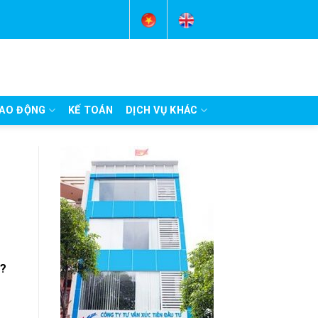
AO ĐỘNG
KẾ TOÁN
DỊCH VỤ KHÁC
o?