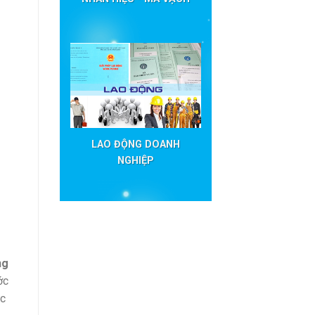
LAO ĐỘNG DOANH
NGHIỆP
ng
ớc
ực