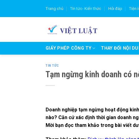
Skip
Trang chủ
Tin tức- Kiến thức
Hỏi đáp
Tiện 
to
content
GIẤY PHÉP CÔNG TY
THAY ĐỔI NỘI D
TIN TỨC
Tạm ngừng kinh doanh có n
Doanh nghiệp tạm ngừng hoạt động kinh 
nào? Căn cứ xác định thời gian doanh n
Mời bạn đọc tham khảo trong bài viết dư