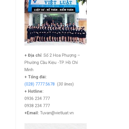
+ Địa chỉ
: Số 2 Hoa Phượng –
Phường Cầu Kiệu -TP. Hồ Chí
Minh
+
Tổng đài:
(028) 7777.5678
(
30 lines
)
+ Hotline:
0936 234 777
0938 234 777
+Email:
Tuvan@vietluat.vn