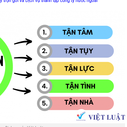
y trọn gói
và
Dịch vụ thành lập công ty nước ngoài