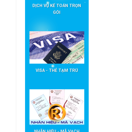
DỊCH VỤ KẾ TOÁN TRỌN
GÓI
VISA - THẺ TẠM TRÚ
NHÃN HIỆU - MÃ VẠCH