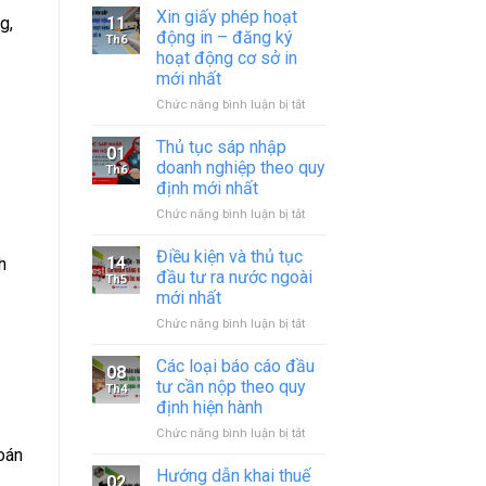
Xin giấy phép hoạt
11
g,
động in – đăng ký
Th6
hoạt động cơ sở in
mới nhất
ở
Chức năng bình luận bị tắt
Xin
giấy
Thủ tục sáp nhập
01
phép
doanh nghiệp theo quy
Th6
hoạt
định mới nhất
động
ở
Chức năng bình luận bị tắt
in
Thủ
–
tục
đăng
Điều kiện và thủ tục
14
h
sáp
ký
đầu tư ra nước ngoài
Th5
nhập
hoạt
mới nhất
doanh
động
ở
Chức năng bình luận bị tắt
nghiệp
cơ
Điều
theo
sở
kiện
quy
in
Các loại báo cáo đầu
08
và
định
mới
tư cần nộp theo quy
Th4
thủ
mới
nhất
định hiện hành
tục
nhất
ở
Chức năng bình luận bị tắt
đầu
Các
tư
oán
loại
ra
Hướng dẫn khai thuế
02