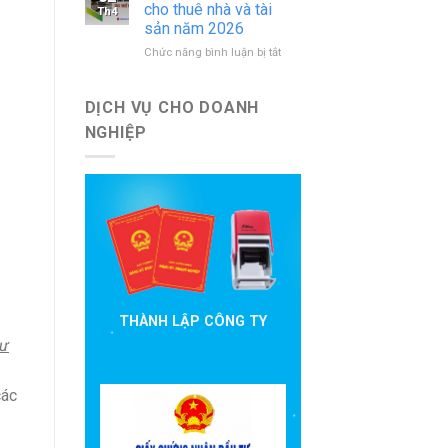
báo
nước
cho thuê nhà và tài
Th4
cáo
ngoài
sản năm 2026
đầu
mới
ở
Chức năng bình luận bị tắt
tư
nhất
Hướng
cần
dẫn
nộp
khai
theo
DỊCH VỤ CHO DOANH
thuế
quy
NGHIỆP
cho
định
thuê
hiện
nhà
hành
và
tài
sản
năm
2026
THÀNH LẬP CÔNG TY
tư
các