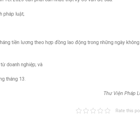
h pháp luật;
 tháng tiền lương theo hợp đồng lao động trong những ngày không
 từ doanh nghiệp; và
ng tháng 13.
Thư Viện Pháp L
Rate this po