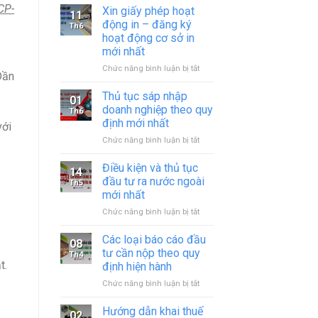
CP-
Xin giấy phép hoạt
11
động in – đăng ký
Th6
hoạt động cơ sở in
mới nhất
ở
Chức năng bình luận bị tắt
Dần
Xin
giấy
Thủ tục sáp nhập
01
phép
doanh nghiệp theo quy
Th6
hoạt
định mới nhất
với
động
ở
Chức năng bình luận bị tắt
in
Thủ
–
tục
đăng
Điều kiện và thủ tục
14
sáp
ký
đầu tư ra nước ngoài
Th5
nhập
hoạt
mới nhất
doanh
động
ở
Chức năng bình luận bị tắt
nghiệp
cơ
Điều
theo
sở
kiện
quy
in
Các loại báo cáo đầu
08
và
định
mới
tư cần nộp theo quy
Th4
thủ
mới
nhất
t.
định hiện hành
tục
nhất
ở
Chức năng bình luận bị tắt
đầu
Các
tư
loại
ra
Hướng dẫn khai thuế
02