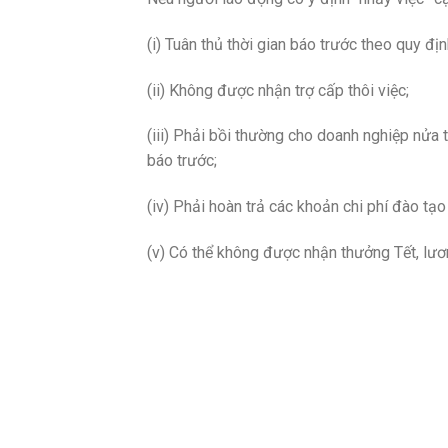
(i) Tuân thủ thời gian báo trước theo quy địn
(ii) Không được nhận trợ cấp thôi việc;
(iii) Phải bồi thường cho doanh nghiệp nửa
báo trước;
(iv) Phải hoàn trả các khoản chi phí đào tạo
(v) Có thể không được nhận thưởng Tết, lươ