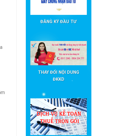
ĐĂNG KÝ ĐẦU TƯ
ủa
THAY ĐỔI NỘI DUNG
ĐKKD
gồm