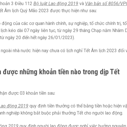
khoản 3 Điều 112
Bộ luật Lao động 2019
và
Văn bản số 8056/VP
Tết Âm lịch Quý Mão 2023 được thực hiện như sau:
 động của các cơ quan hành chính, sự nghiệp, tổ chức chính trị, tổ
m lịch kéo dài 07 ngày liên tục, từ ngày 29 tháng Chạp năm Nhâm 
từ ngày 20 đến hết ngày 26/01/2023).
ngoài nhà nước: hiện nay chưa có lịch nghỉ Tết Âm lịch 2023 đối 
n được những khoản tiền nào trong dịp Tết
nhận được 03 khoản tiền sau:
 Lao động 2019
quy định tiền thưởng có thể bằng tiền hoặc hiện vậ
doanh nghiệp không bắt buộc phải thưởng Tết cho người lao động.
động 2019
quy định người lao động được nghỉ việc hưởng nguyên