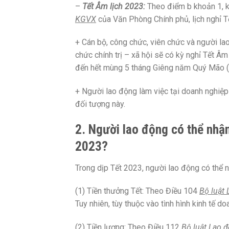
–
Tết Âm lịch 2023:
Theo điểm b khoản 1, 
KGVX
của Văn Phòng Chính phủ, lịch nghỉ 
+ Cán bộ, công chức, viên chức và người lao
chức chính trị – xã hội sẽ có kỳ nghỉ Tết Â
đến hết mùng 5 tháng Giêng năm Quý Mão (
+ Người lao động làm việc tại doanh nghiệp 
đối tượng này.
2. Người lao động có thể nhậ
2023?
Trong dịp Tết 2023, người lao động có thể 
(1) Tiền thưởng Tết: Theo Điều 104
Bộ luật
Tuy nhiên, tùy thuộc vào tình hình kinh tế 
(2) Tiền lương: Theo Điều 112
Bộ luật Lao 