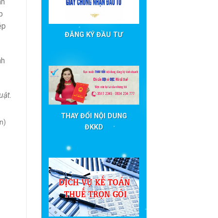
nh
p
ép
ĐĂNG KÝ ĐẦU TƯ
nh
uật.
THAY ĐỔI NỘI DUNG
n)
ĐKKD