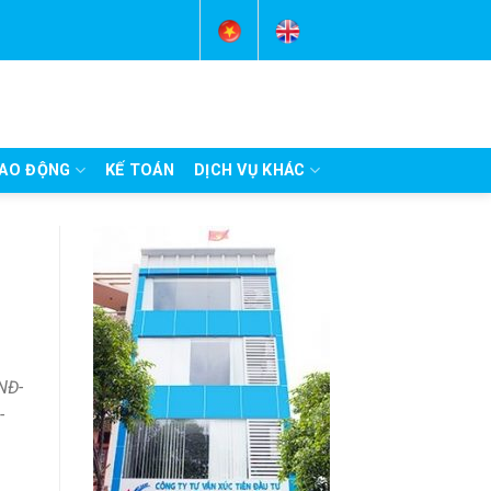
AO ĐỘNG
KẾ TOÁN
DỊCH VỤ KHÁC
NĐ-
-