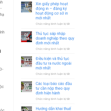
nh
Xin giấy phép hoạt
11
-
động in – đăng ký
Th6
hoạt động cơ sở in
 hạ
mới nhất
ở
Chức năng bình luận bị tắt
Xin
ính
giấy
Thủ tục sáp nhập
01
phép
doanh nghiệp theo quy
Th6
hoạt
định mới nhất
động
a
ở
Chức năng bình luận bị tắt
in
Thủ
–
tục
đăng
Điều kiện và thủ tục
14
sáp
ký
đầu tư ra nước ngoài
Th5
nhập
hoạt
mới nhất
Đ-
doanh
động
ở
Chức năng bình luận bị tắt
nghiệp
cơ
Điều
theo
sở
kiện
quy
in
Các loại báo cáo đầu
08
uộc
và
định
mới
tư cần nộp theo quy
Th4
thủ
mới
nhất
định hiện hành
tục
nhất
ở
Chức năng bình luận bị tắt
đầu
Các
tư
loại
ra
Hướng dẫn khai thuế
02
uộc