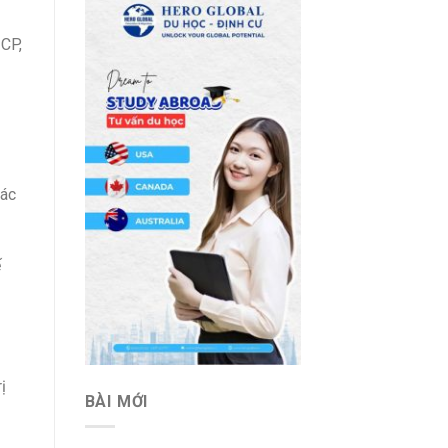
CP,
xác
ế
ị
BÀI MỚI