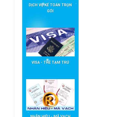
DỊCH VỤ KẾ TOÁN TRỌN
GÓI
VISA - THẺ TẠM TRÚ
NHÃN HIỆU - MÃ VẠCH