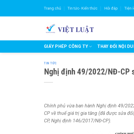
Skip
Trang chủ
Tin tức- Kiến thức
Hỏi đáp
Tiện 
to
content
GIẤY PHÉP CÔNG TY
THAY ĐỔI NỘI D
TIN TỨC
Nghị định 49/2022/NĐ-CP sửa
Chính phủ vừa ban hành Nghị định 49/202
CP về thuế giá trị gia tăng (đã được sửa 
CP, Nghị định 146/2017/NĐ-CP).