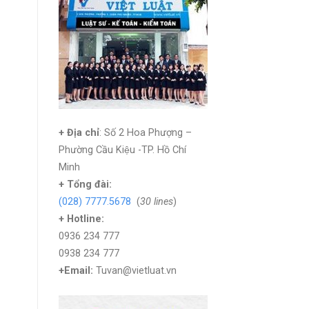
+ Địa chỉ
: Số 2 Hoa Phượng –
Phường Cầu Kiệu -TP. Hồ Chí
Minh
+
Tổng đài:
(028) 7777.5678
(
30 lines
)
+ Hotline:
0936 234 777
0938 234 777
+Email:
Tuvan@vietluat.vn