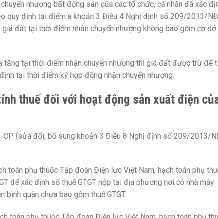
 chuyển nhượng bất động sản của các tổ chức, cá nhân đã xác đị
heo quy định tại điểm a khoản 3 Điều 4 Nghị định số 209/2013/NĐ
là giá đất tại thời điểm nhận chuyển nhượng không bao gồm cơ sở
 tầng tại thời điểm nhận chuyển nhượng thì giá đất được trừ để t
định tại thời điểm ký hợp đồng nhận chuyển nhượng.
 tính thuế đối với hoạt động sản xuất điện củ
-CP (sửa đổi, bổ sung khoản 3 Điều 8 Nghị định số 209/2013/N
ạch toán phụ thuộc Tập đoàn Điện lực Việt Nam, hạch toán phụ th
GTGT để xác định số thuế GTGT nộp tại địa phương nơi có nhà máy
iện bình quân chưa bao gồm thuế GTGT.
hạch toán phụ thuộc Tập đoàn Điện lực Việt Nam, hạch toán phụ th