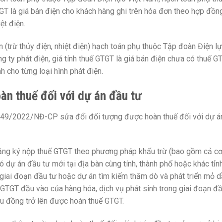
TGT là giá bán điện cho khách hàng ghi trên hóa đơn theo hợp đồn
ệt điện.
n (trừ thủy điện, nhiệt điện) hạch toán phụ thuộc Tập đoàn Điện l
 ty phát điện, giá tính thuế GTGT là giá bán điện chưa có thuế G
 cho từng loại hình phát điện.
àn thuế đối với dự án đầu tư
h 49/2022/NĐ-CP sửa đổi đối tượng được hoàn thuế đối với dự á
đăng ký nộp thuế GTGT theo phương pháp khấu trừ (bao gồm cả c
ó dự án đầu tư mới tại địa bàn cùng tính, thành phố hoặc khác tỉnh
 giai đoạn đầu tư hoặc dự án tìm kiếm thăm dò và phát triển mỏ 
ế GTGT đầu vào của hàng hóa, dịch vụ phát sinh trong giai đoạn đ
ệu đồng trở lên được hoàn thuế GTGT.