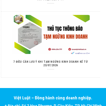
7 ĐIỀU CẦN LƯU Ý KHI TẠM NGỪNG KINH DOANH KỂ TỪ
23/07/2026
Việt Luật – Đồng hành cùng doanh nghiệp.
+ Địa chỉ: Số 2 Hoa Phượng, P. Cầu Kiệu, TP Hồ Chí Minh