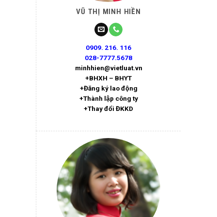
VŨ THỊ MINH HIỀN
0909. 216. 116
028-7777.5678
minhhien@vietluat.vn
+BHXH – BHYT
+Đăng ký lao động
+Thành lập công ty
+Thay đổi ĐKKD