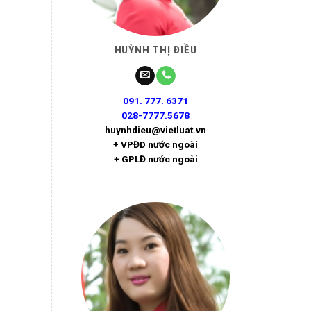
HUỲNH THỊ ĐIỀU
091. 777. 6371
028-7777.5678
huynhdieu@vietluat.vn
+ VPĐD nước ngoài
+ GPLĐ nước ngoài