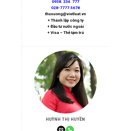
0938. 234. 777
028-7777.5678
thusuong@vietluat.vn
+ Thành lập công ty
+ Đầu tư nước ngoài
+ Visa – Thẻ tạm trú
HUỲNH THỊ HUYỀN