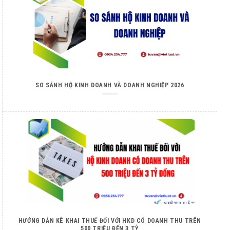
SO SÁNH HỘ KINH DOANH VÀ DOANH NGHIỆP 2026
HƯỚNG DẪN KÊ KHAI THUẾ ĐỐI VỚI HKD CÓ DOANH THU TRÊN
500 TRIỆU ĐẾN 3 TỶ