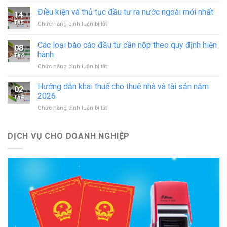
Thủ
in
tục
Điều kiện và thủ tục đầu tư ra nước ngoài mới nhất
–
14
sáp
đăng
Th5
ở
Chức năng bình luận bị tắt
nhập
ký
Điều
doanh
hoạt
kiện
Các loại báo cáo đầu tư cần nộp theo quy định hiện
nghiệp
động
08
và
theo
hành
cơ
Th4
thủ
quy
sở
ở
Chức năng bình luận bị tắt
tục
định
in
Các
đầu
mới
mới
loại
tư
Hướng dẫn khai thuế cho thuê nhà và tài sản năm
nhất
02
nhất
báo
ra
2026
Th4
cáo
nước
ở
Chức năng bình luận bị tắt
đầu
ngoài
Hướng
tư
mới
dẫn
cần
nhất
khai
DỊCH VỤ CHO DOANH NGHIỆP
nộp
thuế
theo
cho
quy
thuê
định
nhà
hiện
và
hành
tài
sản
năm
2026