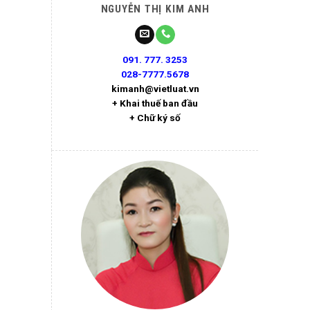
NGUYỄN THỊ KIM ANH
091. 777. 3253
028-7777.5678
kimanh@vietluat.vn
+ Khai thuế ban đầu
+ Chữ ký số