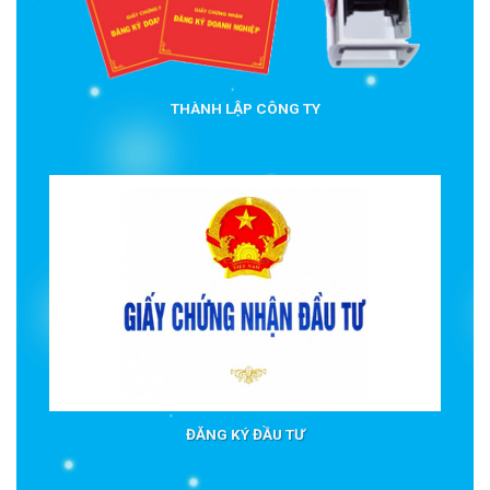
THÀNH LẬP CÔNG TY
ĐĂNG KÝ ĐẦU TƯ