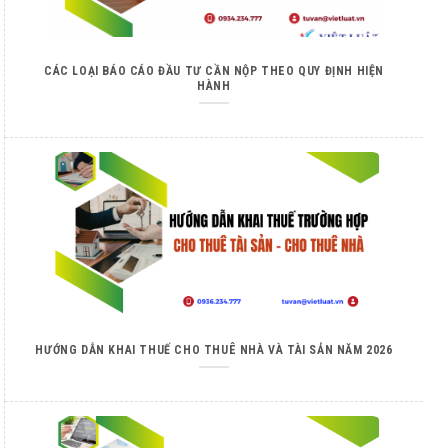
CÁC LOẠI BÁO CÁO ĐẦU TƯ CẦN NỘP THEO QUY ĐỊNH HIỆN
HÀNH
HƯỚNG DẪN KHAI THUẾ CHO THUÊ NHÀ VÀ TÀI SẢN NĂM 2026