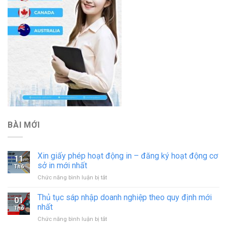
BÀI MỚI
Xin giấy phép hoạt động in – đăng ký hoạt động cơ
11
sở in mới nhất
Th6
ở
Chức năng bình luận bị tắt
Xin
giấy
Thủ tục sáp nhập doanh nghiệp theo quy định mới
01
phép
nhất
Th6
hoạt
ở
Chức năng bình luận bị tắt
động