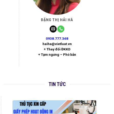
ĐẶNG THỊ HẢI HÀ
0938.777.348
haiha@vietluat.vn
+ Thay đổi ĐKKD
+ Tạm ngưng – Phó bản
TIN TỨC