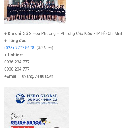
+ Địa chỉ
: Số 2 Hoa Phượng – Phường Cầu Kiệu -TP. Hồ Chí Minh
+
Tổng đài:
(028) 7777.5678
(
30 lines
)
+ Hotline:
0936 234 777
0938 234 777
+Email:
Tuvan@vietluat.vn