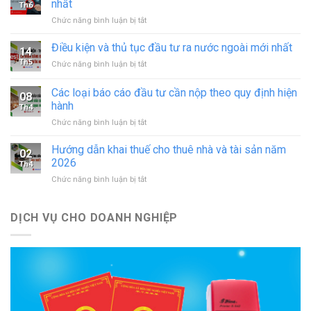
nhất
Th6
hoạt
ở
Chức năng bình luận bị tắt
động
Thủ
in
tục
Điều kiện và thủ tục đầu tư ra nước ngoài mới nhất
–
14
sáp
đăng
Th5
ở
Chức năng bình luận bị tắt
nhập
ký
Điều
doanh
hoạt
kiện
Các loại báo cáo đầu tư cần nộp theo quy định hiện
nghiệp
động
08
và
theo
hành
cơ
Th4
thủ
quy
sở
ở
Chức năng bình luận bị tắt
tục
định
in
Các
đầu
mới
mới
loại
tư
Hướng dẫn khai thuế cho thuê nhà và tài sản năm
nhất
02
nhất
báo
ra
2026
Th4
cáo
nước
ở
Chức năng bình luận bị tắt
đầu
ngoài
Hướng
tư
mới
dẫn
cần
nhất
khai
DỊCH VỤ CHO DOANH NGHIỆP
nộp
thuế
theo
cho
quy
thuê
định
nhà
hiện
và
hành
tài
sản
năm