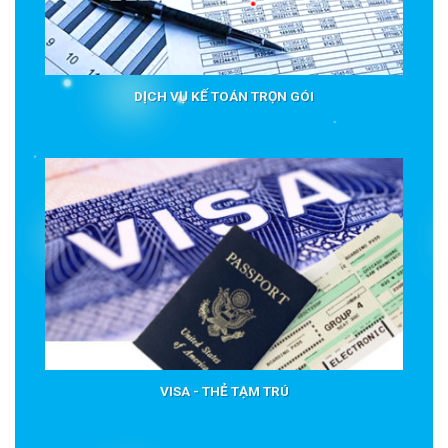
DỊCH VỤ KẾ TOÁN TRỌN GÓI
VISA - THẺ TẠM TRÚ