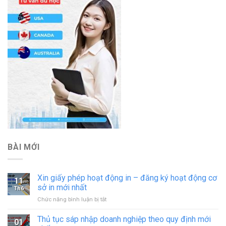
BÀI MỚI
Xin giấy phép hoạt động in – đăng ký hoạt động cơ
11
sở in mới nhất
Th6
ở
Chức năng bình luận bị tắt
Xin
giấy
Thủ tục sáp nhập doanh nghiệp theo quy định mới
01
phép