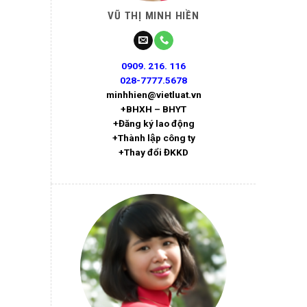
VŨ THỊ MINH HIỀN
0909. 216. 116
028-7777.5678
minhhien@vietluat.vn
+BHXH – BHYT
+Đăng ký lao động
+Thành lập công ty
+Thay đổi ĐKKD