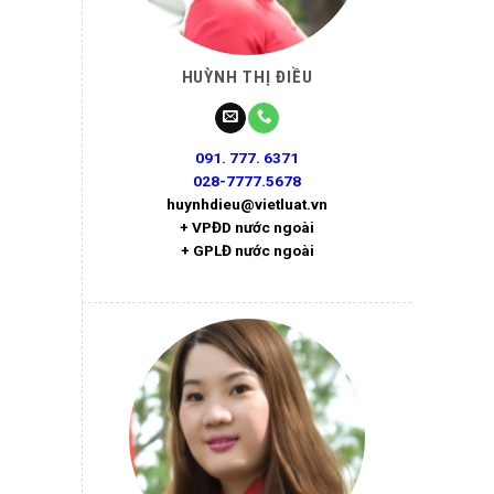
HUỲNH THỊ ĐIỀU
091. 777. 6371
028-7777.5678
huynhdieu@vietluat.vn
+ VPĐD nước ngoài
+ GPLĐ nước ngoài