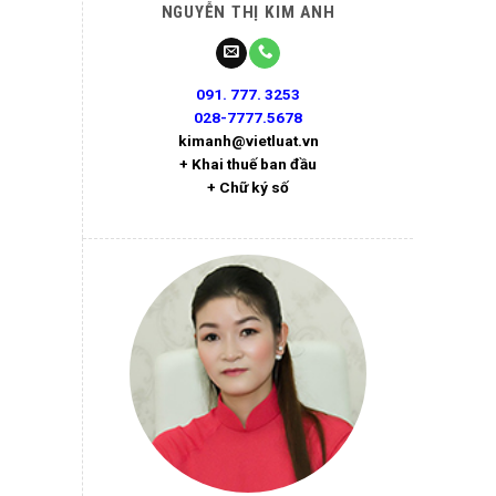
NGUYỄN THỊ KIM ANH
091. 777. 3253
028-7777.5678
kimanh@vietluat.vn
+ Khai thuế ban đầu
+ Chữ ký số