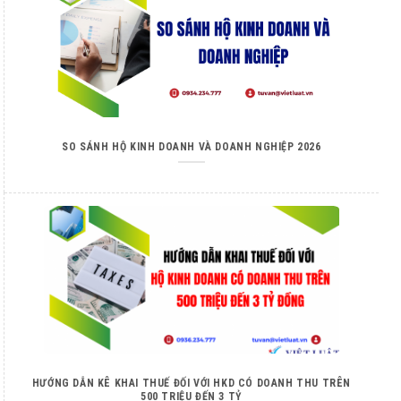
SO SÁNH HỘ KINH DOANH VÀ DOANH NGHIỆP 2026
HƯỚNG DẪN KÊ KHAI THUẾ ĐỐI VỚI HKD CÓ DOANH THU TRÊN
500 TRIỆU ĐẾN 3 TỶ