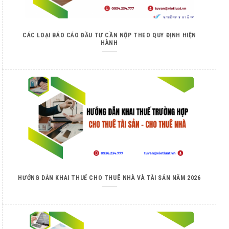
CÁC LOẠI BÁO CÁO ĐẦU TƯ CẦN NỘP THEO QUY ĐỊNH HIỆN
HÀNH
HƯỚNG DẪN KHAI THUẾ CHO THUÊ NHÀ VÀ TÀI SẢN NĂM 2026