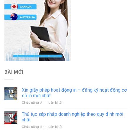
BÀI MỚI
Xin giấy phép hoạt động in – đăng ký hoạt động cơ
11
sở in mới nhất
Th6
ở
Chức năng bình luận bị tắt
Xin
giấy
Thủ tục sáp nhập doanh nghiệp theo quy định mới
01
phép
nhất
Th6
hoạt
ở
Chức năng bình luận bị tắt
động
Thủ