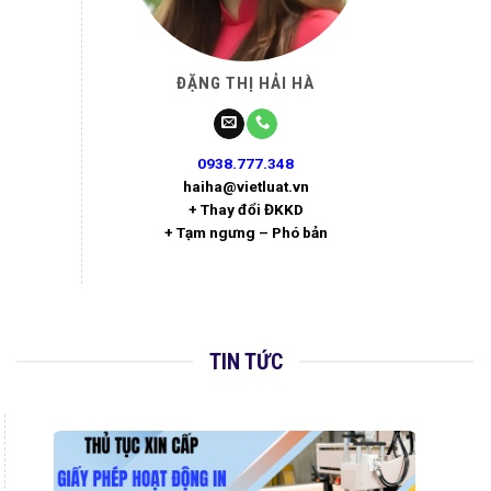
ĐẶNG THỊ HẢI HÀ
0938.777.348
haiha@vietluat.vn
+ Thay đổi ĐKKD
+ Tạm ngưng – Phó bản
TIN TỨC