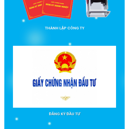
THÀNH LẬP CÔNG TY
ĐĂNG KÝ ĐẦU TƯ