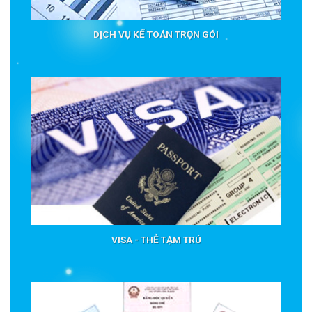
DỊCH VỤ KẾ TOÁN TRỌN GÓI
VISA - THẺ TẠM TRÚ