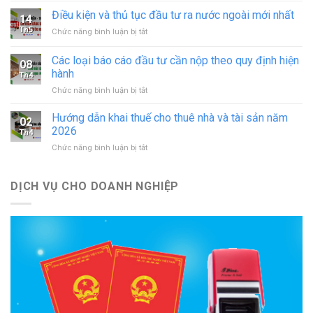
in
tục
Điều kiện và thủ tục đầu tư ra nước ngoài mới nhất
–
14
sáp
đăng
Th5
ở
Chức năng bình luận bị tắt
nhập
ký
Điều
doanh
hoạt
kiện
Các loại báo cáo đầu tư cần nộp theo quy định hiện
nghiệp
động
08
và
theo
hành
cơ
Th4
thủ
quy
sở
ở
Chức năng bình luận bị tắt
tục
định
in
Các
đầu
mới
mới
loại
tư
Hướng dẫn khai thuế cho thuê nhà và tài sản năm
nhất
02
nhất
báo
ra
2026
Th4
cáo
nước
ở
Chức năng bình luận bị tắt
đầu
ngoài
Hướng
tư
mới
dẫn
cần
nhất
khai
DỊCH VỤ CHO DOANH NGHIỆP
nộp
thuế
theo
cho
quy
thuê
định
nhà
hiện
và
hành
tài
sản
năm
2026