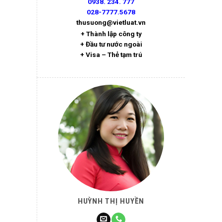
0938. 234. 777
028-7777.5678
thusuong@vietluat.vn
+ Thành lập công ty
+ Đầu tư nước ngoài
+ Visa – Thẻ tạm trú
HUỲNH THỊ HUYỀN