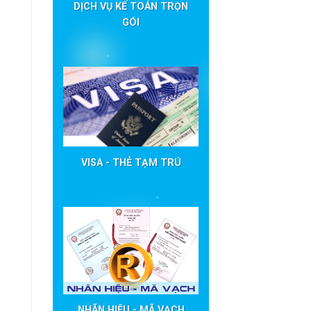
DỊCH VỤ KẾ TOÁN TRỌN
GÓI
VISA - THẺ TẠM TRÚ
NHÃN HIỆU - MÃ VẠCH