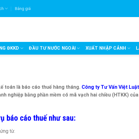
ích
Bảng giá
UNG ĐKKD
ĐẦU TƯ NƯỚC NGOÀI
XUẤT NHẬP CẢNH
L
kế toán là báo cáo thuế hàng tháng.
Công ty Tư Vấn Việt Luật
oanh nghiệp bằng phần mềm có mã vạch hai chiều (HTKK) của
vụ báo cáo thuế như sau:
ứng từ.