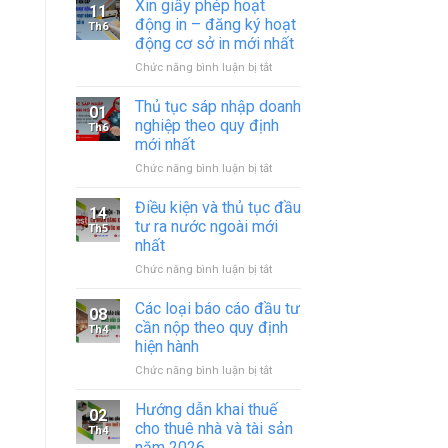
Xin giấy phép hoạt
11
động in – đăng ký hoạt
Th6
động cơ sở in mới nhất
ở
Chức năng bình luận bị tắt
Xin
giấy
Thủ tục sáp nhập doanh
01
phép
nghiệp theo quy định
Th6
hoạt
mới nhất
động
ở
Chức năng bình luận bị tắt
in
Thủ
–
tục
đăng
Điều kiện và thủ tục đầu
14
sáp
ký
tư ra nước ngoài mới
Th5
nhập
hoạt
nhất
doanh
động
ở
Chức năng bình luận bị tắt
nghiệp
cơ
Điều
theo
sở
kiện
quy
in
Các loại báo cáo đầu tư
08
và
định
mới
cần nộp theo quy định
Th4
thủ
mới
nhất
hiện hành
tục
nhất
ở
Chức năng bình luận bị tắt
đầu
Các
tư
loại
ra
Hướng dẫn khai thuế
02
báo
nước
cho thuê nhà và tài sản
Th4
cáo
ngoài
năm 2026