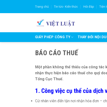
Skip
Trang chủ
Tin tức- Kiến thức
Hỏi đáp
Tiện 
to
content
GIẤY PHÉP CÔNG TY
THAY ĐỔI NỘI D
BÁO CÁO THUẾ
Một phần không thể thiếu của công tác 
nhận thực hiện báo cáo thuế cho quý d
Tổng Cục Thuế.
1. Công việc cụ thể của dịch 
Cử nhân viên đến tận nơi nhận hóa đơn – ch