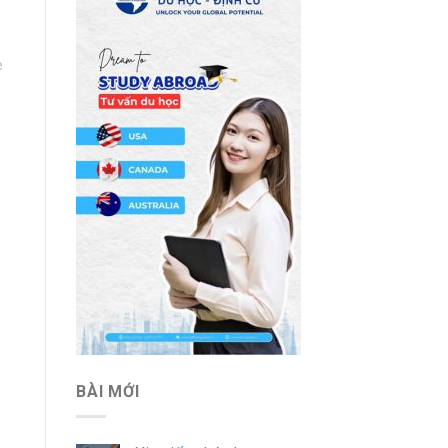
e
BÀI MỚI