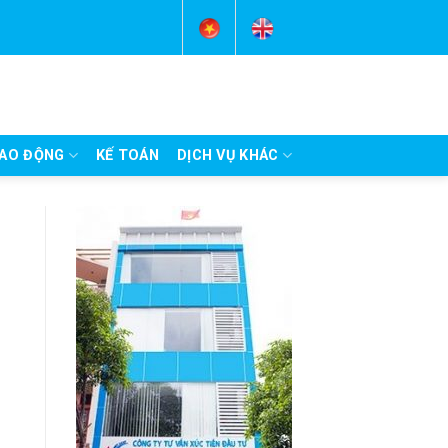
AO ĐỘNG
KẾ TOÁN
DỊCH VỤ KHÁC