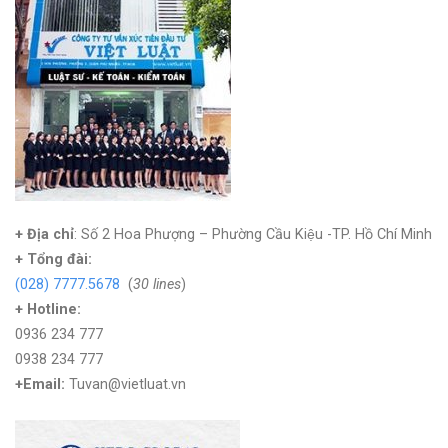
+ Địa chỉ
: Số 2 Hoa Phượng – Phường Cầu Kiệu -TP. Hồ Chí Minh
+
Tổng đài:
(028) 7777.5678
(
30 lines
)
+ Hotline:
0936 234 777
0938 234 777
+Email:
Tuvan@vietluat.vn