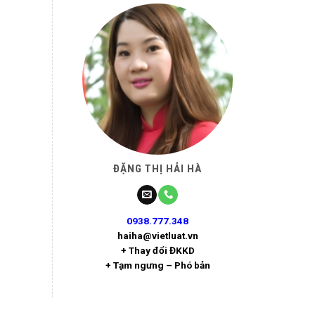
ĐẶNG THỊ HẢI HÀ
0938.777.348
haiha@vietluat.vn
+ Thay đổi ĐKKD
+ Tạm ngưng – Phó bản