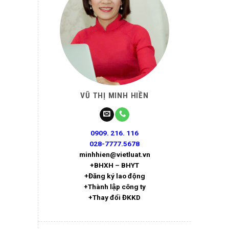
VŨ THỊ MINH HIỀN
0909. 216. 116
028-7777.5678
minhhien@vietluat.vn
+BHXH – BHYT
+Đăng ký lao động
+Thành lập công ty
+Thay đổi ĐKKD