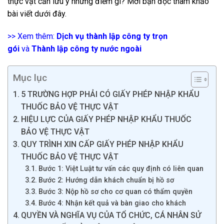
thực vật cần lưu ý những điểm gì? Mời bạn đọc tham khảo
bài viết dưới đây.
>> Xem thêm:
Dịch vụ thành lập công ty trọn
gói
và
Thành lập công ty nước ngoài
Mục lục
5 TRƯỜNG HỢP PHẢI CÓ GIẤY PHÉP NHẬP KHẨU
THUỐC BẢO VỆ THỰC VẬT
HIỆU LỰC CỦA GIẤY PHÉP NHẬP KHẨU THUỐC
BẢO VỆ THỰC VẬT
QUY TRÌNH XIN CẤP GIẤY PHÉP NHẬP KHẨU
THUỐC BẢO VỆ THỰC VẬT
Bước 1: Việt Luật tư vấn các quy định có liên quan
Bước 2: Hướng dẫn khách chuẩn bị hồ sơ
Bước 3: Nộp hồ sơ cho cơ quan có thẩm quyền
Bước 4: Nhận kết quả và bàn giao cho khách
QUYỀN VÀ NGHĨA VỤ CỦA TỔ CHỨC, CÁ NHÂN SỬ