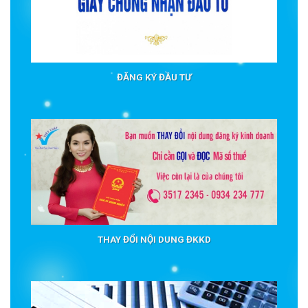
ĐĂNG KÝ ĐẦU TƯ
THAY ĐỔI NỘI DUNG ĐKKD