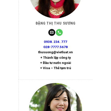
ĐẶNG THỊ THU SƯƠNG
0938. 234. 777
028-7777.5678
thusuong@vietluat.vn
+ Thành lập công ty
+ Đầu tư nước ngoài
+ Visa – Thẻ tạm trú