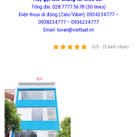
Tổng đài: 028.7777.5678 (30 lines)
Điện thoại di động (Zalo/Viber): 0934234777 –
0938234777 – 0936234777
Email: tuvan@vietluat.vn
5/5 - (2 bình chọn)