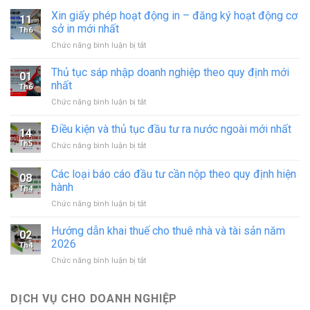
Xin giấy phép hoạt động in – đăng ký hoạt động cơ
11
sở in mới nhất
Th6
ở
Chức năng bình luận bị tắt
Xin
giấy
Thủ tục sáp nhập doanh nghiệp theo quy định mới
01
phép
nhất
Th6
hoạt
ở
Chức năng bình luận bị tắt
động
Thủ
in
tục
Điều kiện và thủ tục đầu tư ra nước ngoài mới nhất
–
14
sáp
đăng
Th5
ở
Chức năng bình luận bị tắt
nhập
ký
Điều
doanh
hoạt
kiện
Các loại báo cáo đầu tư cần nộp theo quy định hiện
nghiệp
động
08
và
theo
hành
cơ
Th4
thủ
quy
sở
ở
Chức năng bình luận bị tắt
tục
định
in
Các
đầu
mới
mới
loại
tư
Hướng dẫn khai thuế cho thuê nhà và tài sản năm
nhất
02
nhất
báo
ra
2026
Th4
cáo
nước
ở
Chức năng bình luận bị tắt
đầu
ngoài
Hướng
tư
mới
dẫn
cần
nhất
khai
DỊCH VỤ CHO DOANH NGHIỆP
nộp
thuế
theo