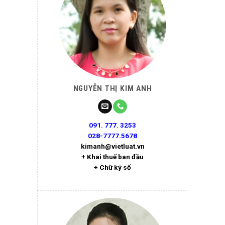
NGUYỄN THỊ KIM ANH
091. 777. 3253
028-7777.5678
kimanh@vietluat.vn
+ Khai thuế ban đầu
+ Chữ ký số