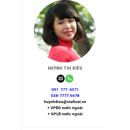
HUỲNH THỊ ĐIỀU
091. 777. 6371
028-7777.5678
huynhdieu@vietluat.vn
+ VPĐD nước ngoài
+ GPLĐ nước ngoài