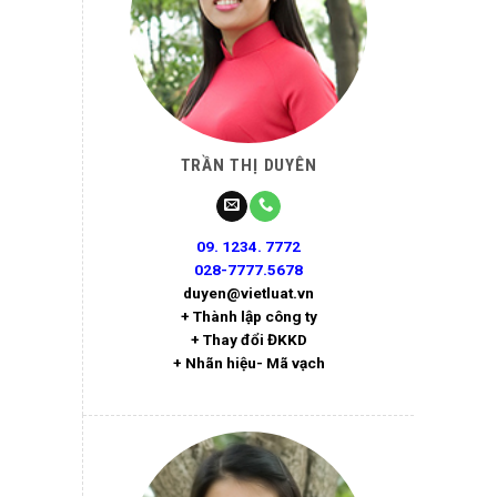
TRẦN THỊ DUYÊN
09. 1234. 7772
028-7777.5678
duyen@vietluat.vn
+ Thành lập công ty
+ Thay đổi ĐKKD
+ Nhãn hiệu- Mã vạch